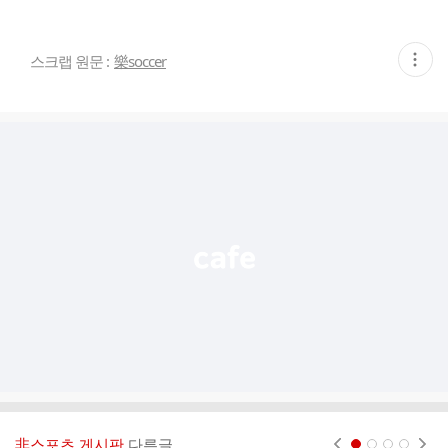
현
스크랩 원문 :
樂soccer
재
게
시
글
추
가
기
능
열
기
非스포츠 게시판
다른글
현재페이지 1
2
3
4