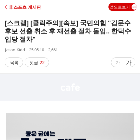
C
非스포츠 게시판
앱으로보기
A
[스크랩] [클릭주의]
[속보] 국민의힘 "김문수
F
후보 선출 취소 후 재선출 절차 돌입.. 한덕수
입당 절차"
E
작
작
조
Jason-Kidd
25.05.10
2,661
성
성
회
자
시
수
글
가
글
목록
댓글
22
가
간
자
자
크
크
기
기
크
작
게
게