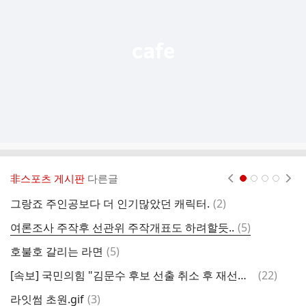
열
기
非스포츠 게시판
다른글
현재페이지 1
2
3
4
댓
그랑죠 주인공보다 더 인기많았던 캐릭터.
(
2
)
일
글
댓
여론조사 주작후 선관위 주작개표도 하려할듯..
(
5
)
미
글
댓
호불호 갈리는 라면
(
5
)
글
댓
[속보] 국민의힘 "김문수 후보 선출 취소 후 재선출 절차 돌입.. 한덕수 입당 절차"
(
22
)
스
글
댓
라잇썸 초원.gif
(
3
)
퇴