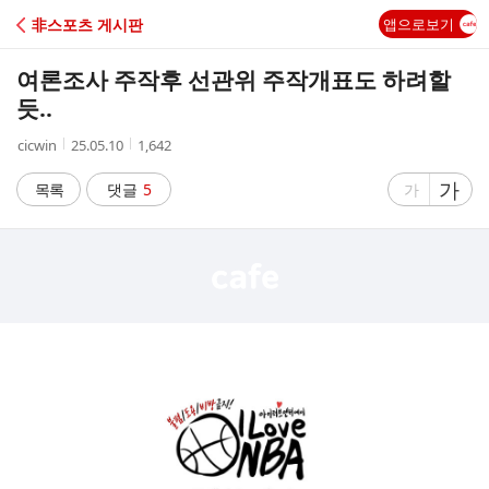
C
非스포츠 게시판
앱으로보기
A
여론조사 주작후 선관위 주작개표도 하려할
F
듯..
작
작
조
cicwin
25.05.10
1,642
E
성
성
회
자
시
수
글
가
글
목록
댓글
5
가
간
자
자
크
크
기
기
크
작
게
게