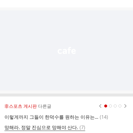
게
시
글
추
가
기
능
열
기
非스포츠 게시판
다른글
현재페이지 1
2
3
4
댓
이렇게까지 그들이 한덕수를 원하는 이유는...
(
14
)
오
글
댓
망해라. 정말 진심으로 망해야 산다.
(
7
)
직
글