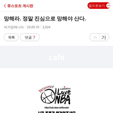
C
非스포츠 게시판
앱으로보기
A
망해라. 정말 진심으로 망해야 산다.
F
작
작
조
버거킹매니아
25.05.10
2,024
성
성
회
E
자
시
수
글
가
글
목록
댓글
7
가
간
자
자
크
크
기
기
크
작
게
게