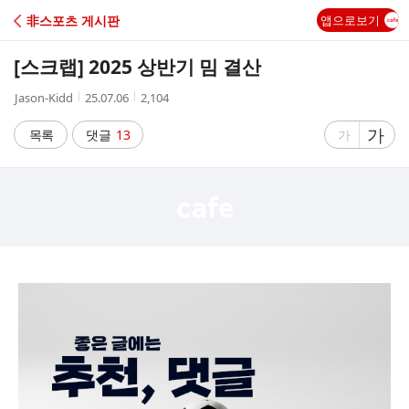
C
非스포츠 게시판
앱으로보기
A
[스크랩]
2025 상반기 밈 결산
F
작
작
조
Jason-Kidd
25.07.06
2,104
성
성
회
E
자
시
수
글
가
글
목록
댓글
13
가
간
자
자
크
크
기
기
크
작
게
게