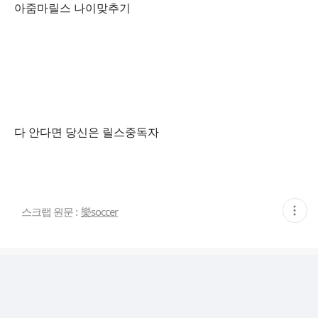
아줌마릴스 나이맞추기
다 안다면 당신은 릴스중독자
현
스크랩 원문 :
樂soccer
재
게
시
글
추
가
기
능
열
기