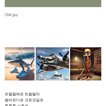
Chill guy
트랄랄레로 트랄랄라
봄바르디로 크로코딜로
퉁퉁퉁 사후르