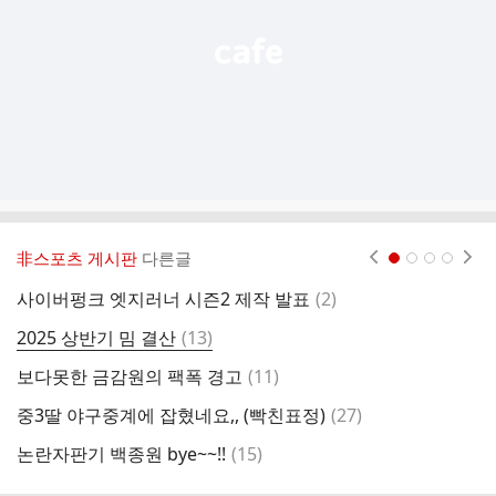
非스포츠 게시판
다른글
현재페이지 1
2
3
4
댓
사이버펑크 엣지러너 시즌2 제작 발표
(
2
)
볼
글
댓
2025 상반기 밈 결산
(
13
)
T
글
댓
보다못한 금감원의 팩폭 경고
(
11
)
기
글
댓
중3딸 야구중계에 잡혔네요,, (빡친표정)
(
27
)
저
글
댓
논란자판기 백종원 bye~~!!
(
15
)
글