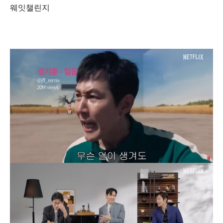
웨잇챌린지