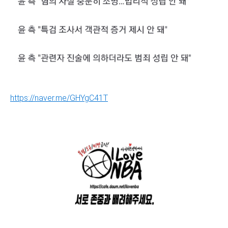
https://naver.me/GHYgC41T