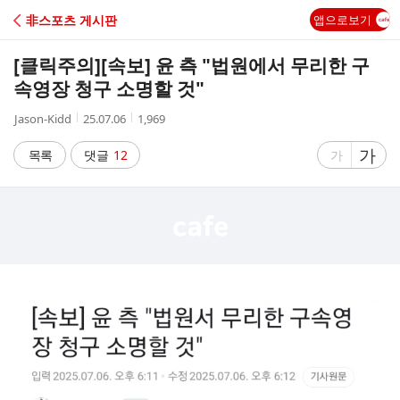
C
非스포츠 게시판
앱으로보기
A
[클릭주의]
[속보] 윤 측 "법원에서 무리한 구
F
속영장 청구 소명할 것"
작
작
조
Jason-Kidd
25.07.06
1,969
E
성
성
회
자
시
수
글
가
글
목록
댓글
12
가
간
자
자
크
크
기
기
크
작
게
게