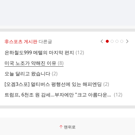
非스포츠 게시판
다른글
현재페이지 1
2
3
4
댓
은하철도999 메텔의 마지막 편지
(
12
)
삼
글
댓
미국 노조가 약해진 이유
(
8
)
와
글
댓
오늘 달리고 왔습니다
(
2
)
어
글
댓
[오겜3스포] 멀티버스 평행선에 있는 해피엔딩
(
2
)
블
글
댓
트럼프, 6천조 원 감세…부자에만 "크고 아름다운" 법안
(
12
)
워
글
맨위로