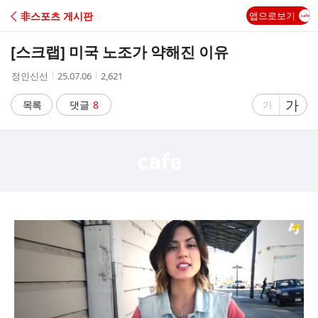
C
非스포츠 게시판
앱으로보기
A
[스크랩]
미국 노조가 약해진 이유
F
작
작
조
정인신선
25.07.06
2,621
성
성
회
E
자
시
수
글
가
글
목록
댓글
8
가
간
자
자
크
크
기
기
크
작
게
게