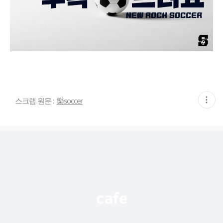
현
스크랩 원문 :
樂soccer
재
게
시
글
추
가
기
능
열
기