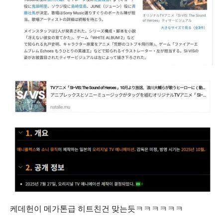
케데헌이 메가톤급 히트친건 맞는듯ㅋㅋㅋㅋㅋㅋ