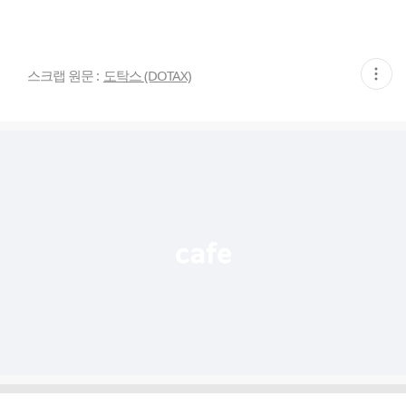
현
스크랩 원문 :
도탁스 (DOTAX)
재
게
시
글
추
가
기
능
열
기