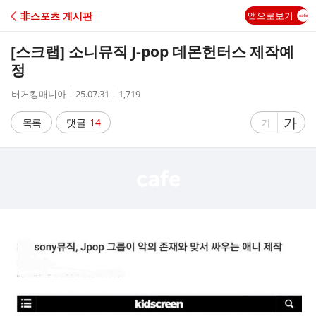
C
非스포츠 게시판
앱으로보기
A
[스크랩]
소니뮤직 J-pop 데몬헌터스 제작예
F
정
작
작
조
버거킹매니아
25.07.31
1,719
E
성
성
회
자
시
수
글
가
글
목록
댓글
14
가
간
자
자
크
크
기
기
크
작
게
게