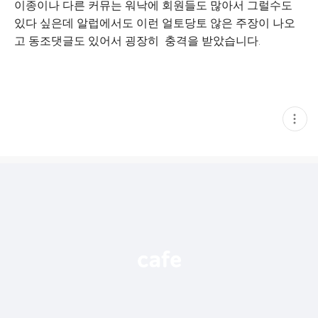
이종이나 다른 커뮤는 워낙에 회원들도 많아서 그럴수도
있다 싶은데 알럽에서도 이런 얼토당토 않은 주장이 나오
고 동조댓글도 있어서 굉장히 충격을 받았습니다.
현
재
게
시
글
추
가
기
능
열
기