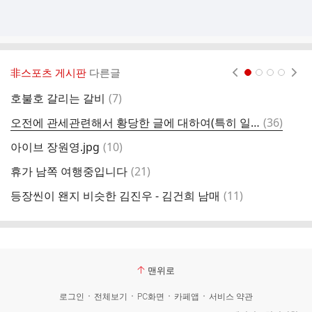
非스포츠 게시판
다른글
현재페이지 1
2
3
4
댓
호불호 갈리는 갈비
(
7
)
재
글
댓
오전에 관세관련해서 황당한 글에 대하여(특히 일본!!!)
(
36
)
금
글
댓
아이브 장원영.jpg
(
10
)
尹
글
댓
휴가 남쪽 여행중입니다
(
21
)
탁
글
댓
등장씬이 왠지 비슷한 김진우 - 김건희 남매
(
11
)
글
맨위로
로그인
전체보기
PC화면
카페앱
서비스 약관