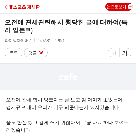
C
非스포츠 게시판
앱으로보기
A
오전에 관세관련해서 황당한 글에 대하여(특
F
히 일본!!!)
작
작
조
파이팅아이버슨
25.07.31
1,954
E
성
성
회
자
시
수
글
가
글
목록
댓글
36
가
간
자
자
크
크
기
기
크
작
게
게
오전에 관세 협사 망했다는 글 보고 참 어이가 없었는데
경제규모 대비 우리가 너무 퍼준다는게 요지였습니다.
술도 한잔 했고 길게 쓰기 귀찮아서 그냥 자료 하나 보여드
리겠습니다.