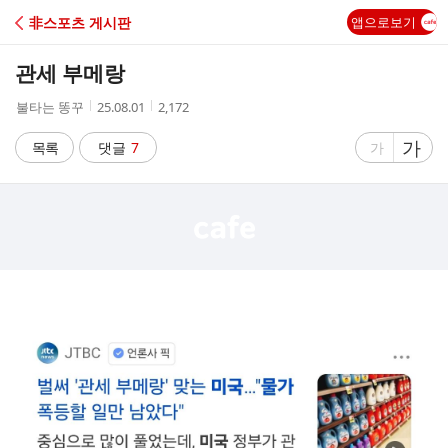
C
非스포츠 게시판
앱으로보기
A
관세 부메랑
F
작
작
조
불타는 똥꾸
25.08.01
2,172
성
성
회
E
자
시
수
글
가
글
목록
댓글
7
가
간
자
자
크
크
기
기
크
작
게
게