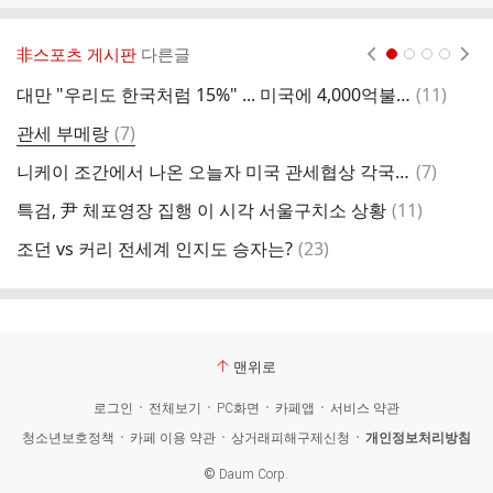
非스포츠 게시판
다른글
현재페이지 1
2
3
4
댓
대만 "우리도 한국처럼 15%" ... 미국에 4,000억불 투자 제안
(
11
)
럭
글
댓
관세 부메랑
(
7
)
미
글
댓
니케이 조간에서 나온 오늘자 미국 관세협상 각국 상황입니다.
(
7
)
한
글
댓
특검, 尹 체포영장 집행 이 시각 서울구치소 상황
(
11
)
고
글
댓
조던 vs 커리 전세계 인지도 승자는?
(
23
)
방
글
맨위로
로그인
전체보기
PC화면
카페앱
서비스 약관
청소년보호정책
카페 이용 약관
상거래피해구제신청
개인정보처리방침
©
Daum Corp.