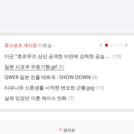
非스포츠 게시판
다른글
현재페이지 1
2
3
4
댓
미군 "호르무즈 상선 공격한 이란에 강력한 공습 개시"
(
10
)
현
글
댓
일본 시코쿠 우동기행.gif
(
6
)
힘
글
댓
QWER 일본 진출 데뷔곡 : SHOW DOWN
(
6
)
은
글
댓
티파니와 신혼생활 시작한 변요한 근황.jpg
(
13
)
형
글
댓
실제 있었던 이혼 케이스 만화
(
7
)
직
글
맨위로