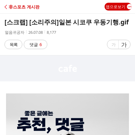
C
非스포츠 게시판
앱으로보기
A
[스크랩] [소리주의]
일본 시코쿠 우동기행.gif
F
작
작
조
얼음귀공자
26.07.08
8,177
성
성
회
E
자
시
수
글
가
글
목록
댓글
6
가
간
자
자
크
크
기
기
크
작
게
게