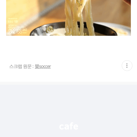
현
스크랩 원문 :
樂soccer
재
게
시
글
추
가
기
능
열
기