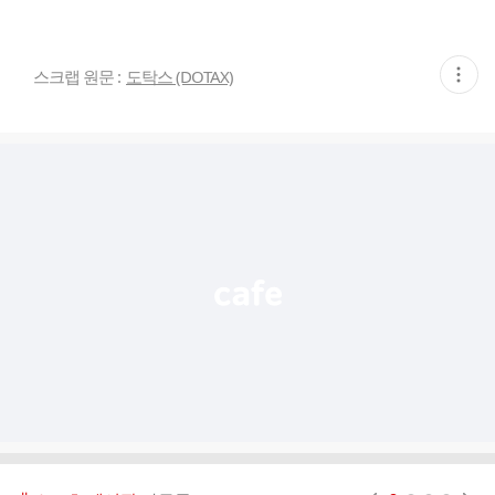
현
스크랩 원문 :
도탁스 (DOTAX)
재
게
시
글
추
가
기
능
열
기