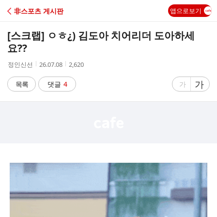
C
非스포츠 게시판
앱으로보기
A
[스크랩]
ㅇㅎ¿) 김도아 치어리더 도아하세
F
요??
작
작
조
정인신선
26.07.08
2,620
E
성
성
회
자
시
수
글
가
글
목록
댓글
4
가
간
자
자
크
크
기
기
크
작
게
게