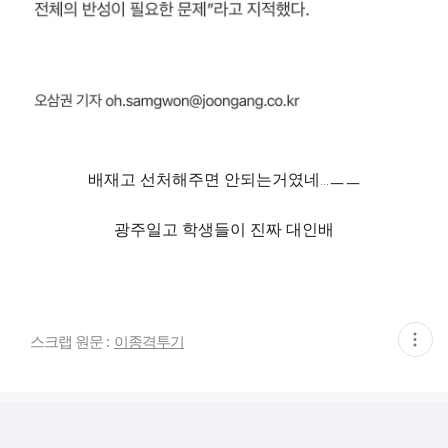
배재고 선처해주면 안되는거였네...ㅡㅡ
광주일고 학생들이 진짜 대인배
현
스크랩 원문 :
이종격투기
재
게
시
글
추
가
기