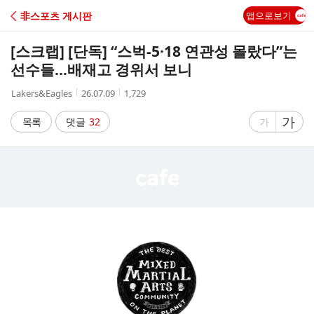
C
非스포츠 게시판
앱으로보기
A
[스크랩]
[단독] “스벅-5·18 연관성 몰랐다”는
F
선수들…배재고 경위서 보니
작
작
조
Lakers&Eagles
26.07.09
1,729
E
성
성
회
자
시
수
글
가
글
목록
댓글
32
가
간
자
자
크
크
기
기
크
작
게
게