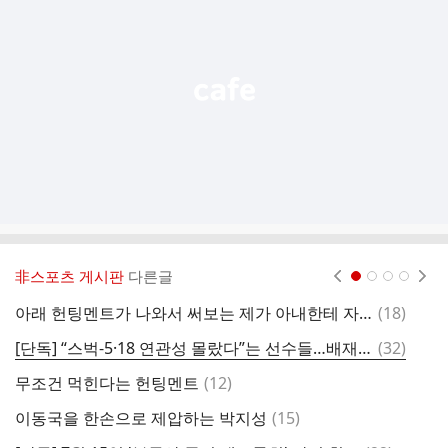
능
열
기
非스포츠 게시판
다른글
현재페이지 1
2
3
4
댓
아래 헌팅멘트가 나와서 써보는 제가 아내한테 자주하는 멘트~~~
(
18
)
글
댓
[단독] “스벅-5·18 연관성 몰랐다”는 선수들…배재고 경위서 보니
(
32
)
＜
글
댓
무조건 먹힌다는 헌팅멘트
(
12
)
축
글
댓
이동국을 한손으로 제압하는 박지성
(
15
)
글