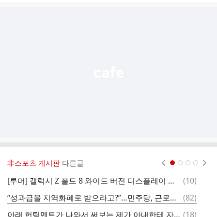
글
추
가
기
능
열
기
非스포츠 게시판
다른글
현재페이지 1
2
3
4
댓
[루머] 갤럭시 Z 폴드 8 와이드 버전 디스플레이 비교
(
10
)
이
글
댓
“성과급을 지역화폐로 받으라고?”…민주당, 근로기준법 개정안 발의
(
82
)
[
글
댓
아래 헌팅멘트가 나와서 써보는 제가 아내한테 자주하는 멘트~~~
(
18
)