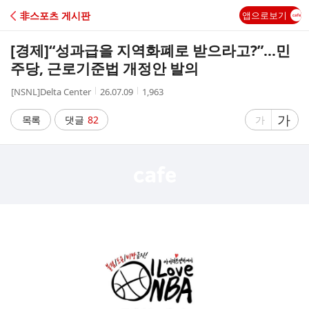
C
非스포츠 게시판
앱으로보기
A
[경제]
“성과급을 지역화폐로 받으라고?”…민
F
주당, 근로기준법 개정안 발의
작
작
조
[NSNL]Delta Center
26.07.09
1,963
E
성
성
회
자
시
수
글
가
글
목록
댓글
82
가
간
자
자
크
크
기
기
크
작
게
게