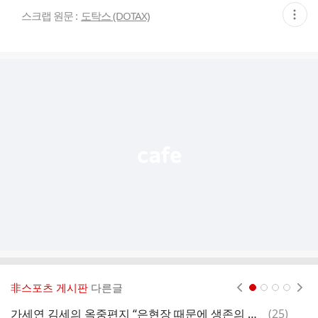
현
스크랩 원문 :
도탁스 (DOTAX)
재
게
시
글
추
가
기
능
열
기
非스포츠 게시판
다른글
현재페이지 1
2
3
4
댓
가세연 김세의 옥중편지 “은현장 때문에 생존의 위협을 받고있다” ㅋㅋㅋㅋㅋㅋㅋㅋ
(
25
)
무