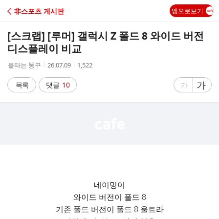
C
非스포츠 게시판
앱으로보기
A
[스크랩]
[루머] 갤럭시 Z 폴드 8 와이드 버전
F
디스플레이 비교
작
작
조
불타는 똥꾸
26.07.09
1,522
E
성
성
회
자
시
수
글
가
글
목록
댓글
10
가
간
자
자
크
크
기
기
크
작
게
게
네이밍이
와이드 버전이 폴드 8
기존 폴드 버전이 폴드 8 울트라