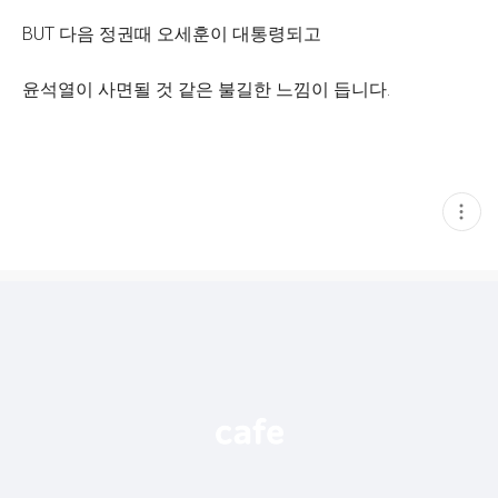
BUT 다음 정권때 오세훈이 대통령되고
윤석열이 사면될 것 같은 불길한 느낌이 듭니다.
현
재
게
시
글
추
가
기
능
열
기