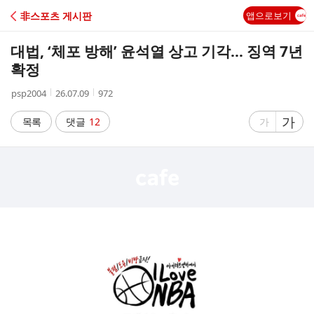
C
非스포츠 게시판
앱으로보기
A
대법, ‘체포 방해’ 윤석열 상고 기각… 징역 7년
F
확정
작
작
조
psp2004
26.07.09
972
E
성
성
회
자
시
수
글
가
글
목록
댓글
12
가
간
자
자
크
크
기
기
크
작
게
게