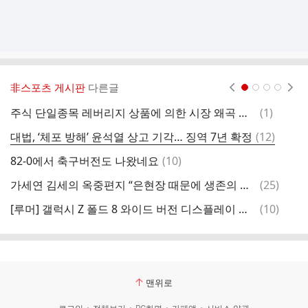
非스포츠 게시판
다른글
현재페이지 1
2
3
4
댓
주식 단일종목 레버리지 상품에 의한 시장 왜곡 개선에 관한 청원
(
1
)
글
댓
대법, ‘체포 방해’ 윤석열 상고 기각… 징역 7년 확정
(
12
)
글
댓
82-0에서 축구버전도 나왔네요
(
10
)
글
댓
가세연 김세의 옥중편지 “은현장 때문에 생존의 위협을 받고있다” ㅋㅋㅋㅋㅋㅋㅋㅋ
(
25
)
무
글
댓
[루머] 갤럭시 Z 폴드 8 와이드 버전 디스플레이 비교
(
10
)
이
글
맨위로