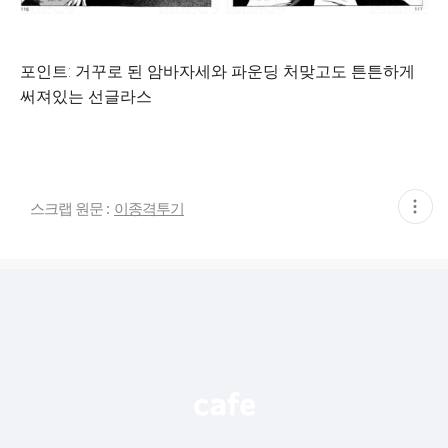
포인트: 거꾸로 된 암바자세와 파운딩 처맞고도 튼튼하게
써져있는 선글라스
현
스크랩 원문 :
이종격투기
재
게
시
글
추
가
기
능
열
기