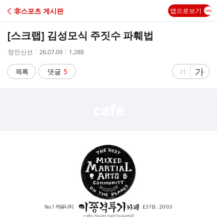
C
非스포츠 게시판
앱으로보기
A
[스크랩]
김성모식 주짓수 파훼법
F
작
작
조
정인신선
26.07.09
1,288
성
성
회
E
자
시
수
글
가
글
목록
댓글
5
가
간
자
자
크
크
기
기
크
작
게
게