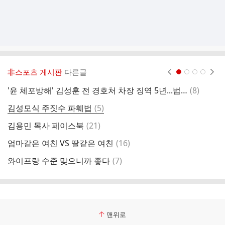
非스포츠 게시판
다른글
현재페이지 1
2
3
4
댓
'윤 체포방해' 김성훈 전 경호처 차장 징역 5년...법정구속
(
8
)
정
글
댓
김성모식 주짓수 파훼법
(
5
)
글
댓
김용민 목사 페이스북
(
21
)
글
댓
엄마같은 여친 VS 딸같은 여친
(
16
)
대
글
댓
와이프랑 수준 맞으니까 좋다
(
7
)
8
글
맨위로