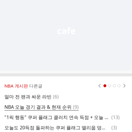
기
능
열
기
NBA 게시판
다른글
현재페이지 1
2
3
4
댓
얼마 전 팬과 싸운 라빈
(
6
)
남
글
댓
NBA 오늘 경기 결과 & 현재 순위
(
9
)
이
글
댓
"1픽 행동" 쿠퍼 플래그 클러치 연속 득점 + 오늘 스탯.gif
(
13
)
대
글
댓
오늘도 20득점 돌파하는 쿠퍼 플래그 앨리웁 덩크.gif
(
3
)
N