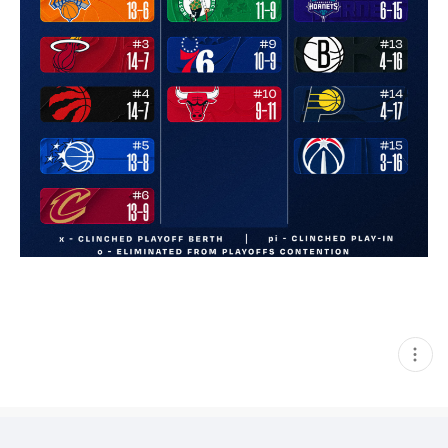
현
재
게
시
글
추
가