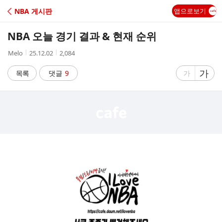
C
NBA 게시판
앱으로보기
A
NBA 오늘 경기 결과 & 현재 순위
F
작
작
조
Melo
25.12.02
2,084
성
성
회
E
자
시
수
글
가
글
목록
댓글
9
가
간
자
자
크
크
기
기
크
작
게
게