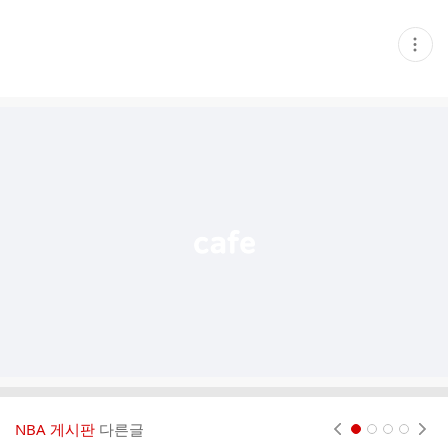
현
재
게
시
글
추
가
기
능
열
기
NBA 게시판
다른글
현재페이지 1
2
3
4