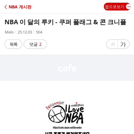
C
NBA 게시판
앱으로보기
A
NBA 이 달의 루키 - 쿠퍼 플래그 & 콘 크니플
F
작
작
조
Melo
25.12.03
504
성
성
회
E
자
시
수
글
가
글
목록
댓글
2
가
간
자
자
크
크
기
기
크
작
게
게