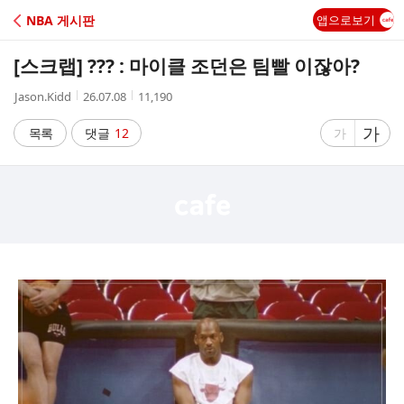
C
NBA 게시판
앱으로보기
A
[스크랩]
??? : 마이클 조던은 팀빨 이잖아?
F
작
작
조
Jason.Kidd
26.07.08
11,190
성
성
회
E
자
시
수
글
가
글
목록
댓글
12
가
간
자
자
크
크
기
기
크
작
게
게