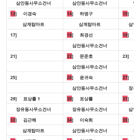
삼안동사무소건너
삼안동사무소건너
일
13
] 이경숙
14
] 하명구
15
] 
삼계탑마트
삼계탑마트
삼안
17]
18
] 최경선
19
] 
삼안동사무소건너
21]
22
] 문준호
23]
삼안동사무소건너
25]
26
] 윤귀숙
27
] 
삼안동사무소건너
장유
29] 표상률 1
30
] 표상률
31
] 
장유동사무소건너
장유동사무소건너
삼안
33
] 김근해
34
] 이숙희
35
] 
삼계탑마트
삼안동사무소건너
김