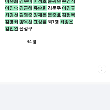
이숙희
김수미
이성호
윤귀숙
손경식
이인숙
김근해
유순희
김문주
이경규
최경선
김영준
양재돈
문준호
김형복
김영희
양옥선
표상률
외1명
최종운
김진완
윤성구
34 명
현
재
게
시
글
추
가
기
능
열
기