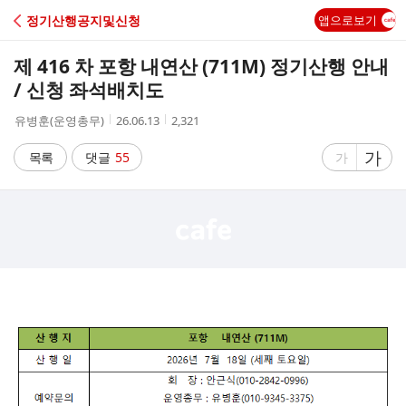
C
정기산행공지및신청
앱으로보기
A
제 416 차 포항 내연산 (711M) 정기산행 안내
F
/ 신청 좌석배치도
작
작
조
유병훈(운영총무)
26.06.13
2,321
E
성
성
회
자
시
수
글
가
글
목록
댓글
55
가
간
자
자
크
크
기
기
크
작
게
게