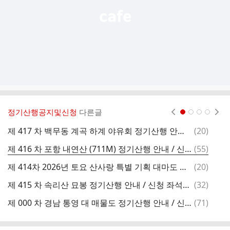
정기산행공지및신청
다른글
현재페이지 1
2
3
4
댓
제 417 차 백무동 계곡 하계 야유회 정기산행 안내 / 신청 좌석배치도
(
20
)
글
댓
제 416 차 포항 내연산 (711M) 정기산행 안내 / 신청 좌석배치도
(
55
)
글
댓
제 414차 2026년 토요 산사랑 특별 기획 대마도 산행 공지
(
20
)
글
댓
제 415 차 속리산 묘봉 정기산행 안내 / 신청 좌석배치도
(
32
)
글
댓
제 000 차 경남 통영 대 매물도 정기산행 안내 / 신청 좌석배치도 "산행취소"
(
71
)
글