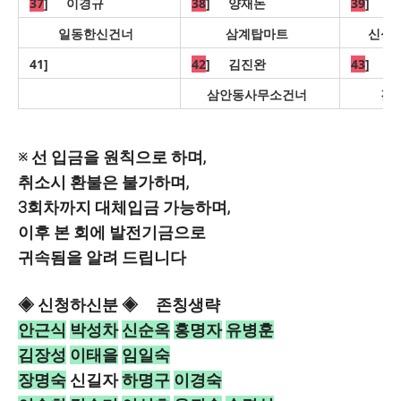
37
] 이경규
38
] 양재돈
39
] 
일동한신건너
삼계탑마트
신성
41]
42
] 김진완
43
] 
삼안동사무소건너
김
※ 선 입금을 원칙으로 하며,
취소시 환불은 불가하며,
3회차까지 대체입금 가능하며,
이후 본 회에 발전기금으로
귀속됨을 알려 드립니다
◈ 신청하신분 ◈ 존칭생략
안근식
박성차
신순옥
홍명자
유병훈
김장성
이태을
임일숙
장명숙
신길자
하명구
이경숙