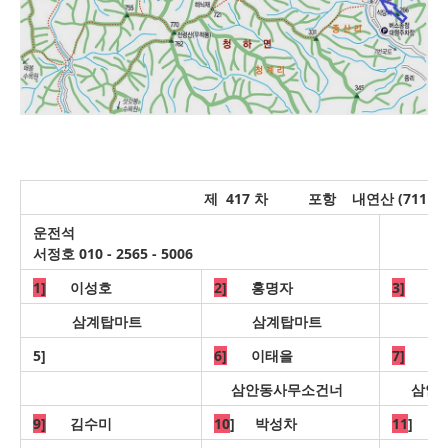
제 417 차 포항 내연산 (71
운전석
서정호 010 - 2565 - 5006
1]
이성호
2]
홍명자
3]
유
삼계탑마트
삼계탑마트
5]
6]
이태을
7]
유
삼안동사무소건너
삼안
9]
김수미
10
] 박성차
11
] 