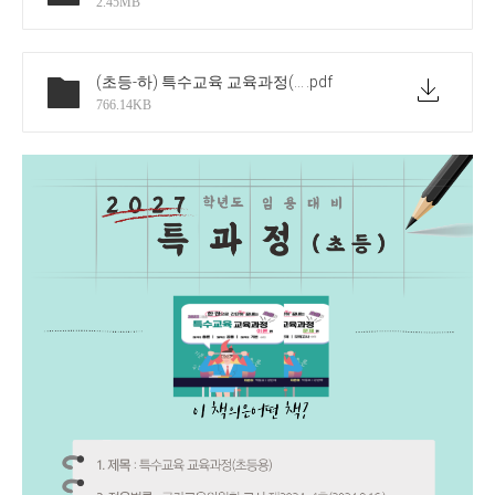
2.45MB
(초등-하) 특수교육 교육과정(문제)-샘플
.pdf
766.14KB