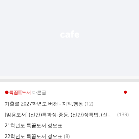
가
기
능
열
기
●특꿈▒도서
다른글
현재페이지 1
댓
기출로 2027학년도 버전 - 지적,행동
(
12
)
글
댓
[임용도서] (신간)특과정-중등, (신간)장특법, (신간) 특과정-초등, (신간)2026기출풀이집, 기출로, 등
(
139
)
글
21학년도 특꿈도서 정오표
댓
22학년도 특꿈도서 정오표
(
8
)