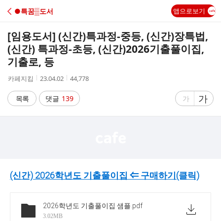
C
●특꿈▒도서
앱으로보기
A
[임용도서] (신간)특과정-중등, (신간)장특법,
F
(신간) 특과정-초등, (신간)2026기출풀이집,
기출로, 등
E
작
작
조
카페지킴
23.04.02
44,778
성
성
회
자
시
수
글
가
글
목록
댓글
139
가
간
자
자
크
크
기
기
크
작
게
게
(신간)
2026학년도 기출풀이집
⇐ 구매하기(클릭)
2026학년도 기출풀이집 샘플
.pdf
3.02MB