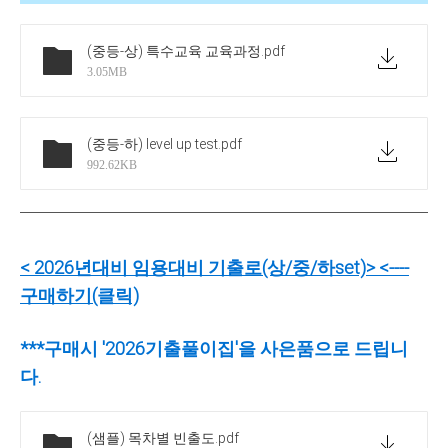
(중등-상) 특수교육 교육과정
.pdf
3.05MB
(중등-하) level up test
.pdf
992.62KB
<
2026년대비 임용대비 기출로(상/중/하set)
>
<----
구매하기(클릭)
***구매시 '2026기출풀이집'을 사은품으로 드립니
다.
(샘플) 목차별 빈출도
.pdf