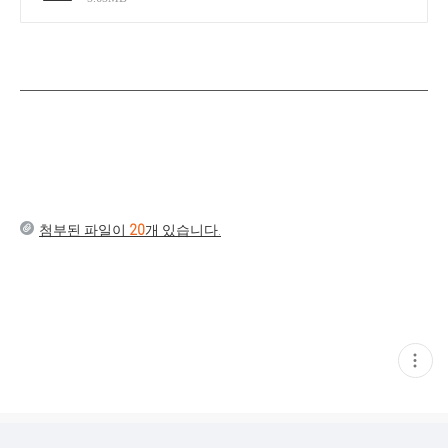
첨부된 파일이
20
개 있습니다.
현
재
게
시
글
추