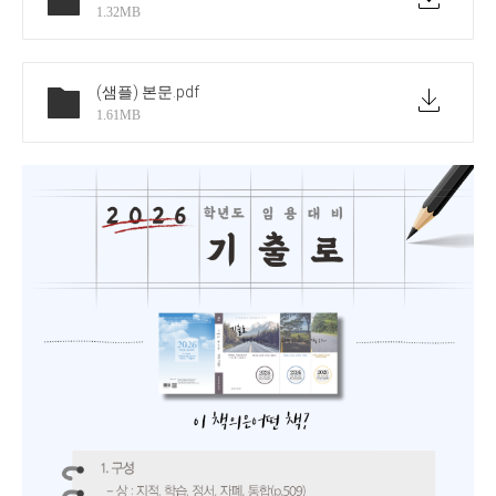
1.32MB
(샘플) 본문
.pdf
1.61MB