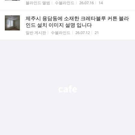
게시판명
작성자
작성시간
조회수
블라인드 앨범
수블라인드
26.07.16
14
제주시 용담동에 소재한 크레타블루 커튼 블라
인드 설치 이미지 설명 입니다
게시판명
작성자
작성시간
조회수
일반 게시판
수블라인드
26.07.12
21