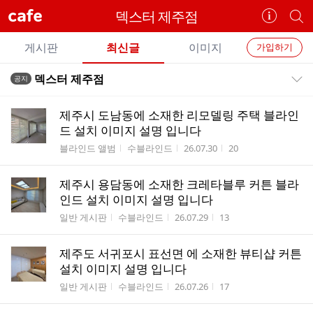
cafe
덱스터 제주점
카
개
페
별
개
정
카
게시판
최신글
이미지
가입하기
보
별
페
전
전
보
검
덱스터 제주점
공지
카
공지목록 펼치기/접기
체
기
색
체
페
글
글
제주시 도남동에 소재한 리모델링 주택 블라인
리
메
드 설치 이미지 설명 입니다
스
뉴
게시판명
작성자
작성시간
조회수
블라인드 앨범
수블라인드
26.07.30
20
트
제주시 용담동에 소재한 크레타블루 커튼 블라
인드 설치 이미지 설명 입니다
게시판명
작성자
작성시간
조회수
일반 게시판
수블라인드
26.07.29
13
제주도 서귀포시 표선면 에 소재한 뷰티샵 커튼
설치 이미지 설명 입니다
게시판명
작성자
작성시간
조회수
일반 게시판
수블라인드
26.07.26
17