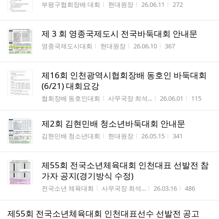
게시판명
작성자
작성시간
조회수
부평구협회장배 대회
현대원장
26.06.11
272
제 3 회 영종국제도시 전국바둑대회 안내문
게시판명
작성자
작성시간
조회수
영종국제도시대회
현대원장
26.06.10
367
제16회 인천광역시협회장배 동호인 바둑대회
(6/21) 대회요강
게시판명
작성자
작성시간
조회수
협회장배 동호인대회
사무국장 최석...
26.06.01
115
제2회 김현민배 청소년바둑대회 안내문
게시판명
작성자
작성시간
조회수
김현민배 청소년대회
현대원장
26.05.15
341
제55회 전국소년체육대회 인천대표 선발전 참
가자 공지(경기방식 수정)
게시판명
작성자
작성시간
조회수
전국소년 체육대회
사무국장 최석...
26.03.16
486
제55회 전국소년체육대회 인천대표선수 선발전 공고