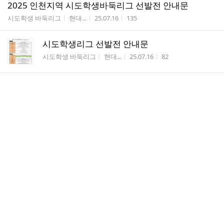
2025 인천지역 시도학생바둑리그 선발전 안내문
게시판명
작성자
작성시간
조회수
시도학생 바둑리그
현대...
25.07.16
135
시도학생리그 선발전 안내문
게시판명
작성자
작성시간
조회수
시도학생 바둑리그
현대...
25.07.16
82
2025년 전국체육대회 고등부 대표선수 선발전
게시판명
작성자
작성시간
조회수
전국체육대회
사무...
25.07.12
102
제 15회 인천광역시 협회장배 동호인바둑대회
안내문
게시판명
작성자
작성시간
조회수
협회장배 동호인대회
현대...
25.07.10
126
제 20 회 부평구청장배 바둑대회 입상자 명단 공지
게시판명
작성자
작성시간
조회수
부평구청장배 대회
현대...
25.06.29
125
제 20 회 부평구청장배 바둑대회 조편성표(최종분) 공지