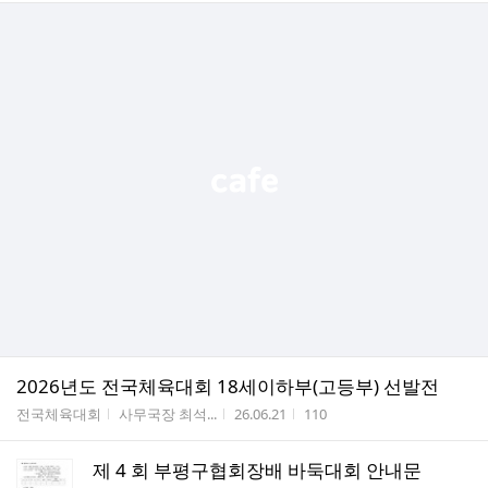
2026년도 전국체육대회 18세이하부(고등부) 선발전
게시판명
작성자
작성시간
조회수
전국체육대회
사무국장 최석...
26.06.21
110
제 4 회 부평구협회장배 바둑대회 안내문