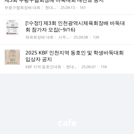
게시판명
작성자
작성시간
조회수
부평구협회장배 대회
현대...
25.09.13
161
[!수정!] 제3회 인천광역시체육회장배 바둑대
회 참가자 모집(~9/16)
게시판명
작성자
작성시간
조회수
체육회장배 대회
사무...
25.09.08
139
2025 KBF 인천지역 동호인 및 학생바둑대회
입상자 공지
게시판명
작성자
작성시간
조회수
KBF 지역 동호인대회
현대...
25.09.07
159