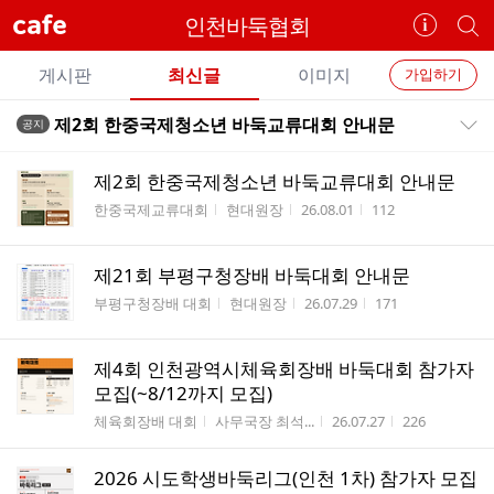
cafe
인천바둑협회
카
개
페
별
개
정
카
게시판
최신글
이미지
가입하기
보
별
페
전
전
보
검
제2회 한중국제청소년 바둑교류대회 안내문
공지
카
공지목록 펼치기/접기
체
기
색
체
페
글
글
제2회 한중국제청소년 바둑교류대회 안내문
리
메
게시판명
작성자
작성시간
조회수
한중국제교류대회
현대원장
26.08.01
112
스
뉴
트
제21회 부평구청장배 바둑대회 안내문
게시판명
작성자
작성시간
조회수
부평구청장배 대회
현대원장
26.07.29
171
제4회 인천광역시체육회장배 바둑대회 참가자
모집(~8/12까지 모집)
게시판명
작성자
작성시간
조회수
체육회장배 대회
사무국장 최석...
26.07.27
226
2026 시도학생바둑리그(인천 1차) 참가자 모집