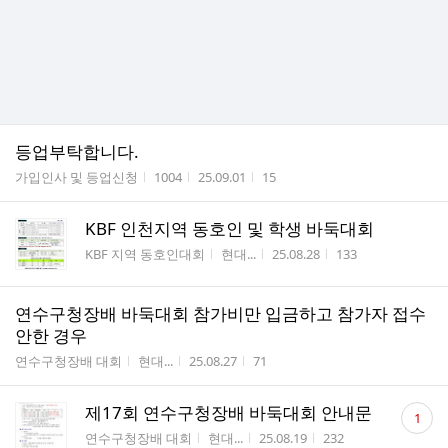
등업부탁합니다.
게시판명
작성자
작성시간
조회수
가입인사 및 등업신청
1004
25.09.01
15
KBF 인천지역 동호인 및 학생 바둑대회
게시판명
작성자
작성시간
조회수
KBF 지역 동호인대회
현대...
25.08.28
133
연수구청장배 바둑대회 참가비만 입금하고 참가자 접수
안한 경우
게시판명
작성자
작성시간
조회수
연수구청장배 대회
현대...
25.08.27
71
댓
제17회 연수구청장배 바둑대회 안내문
1
글
게시판명
작성자
작성시간
조회수
연수구청장배 대회
현대...
25.08.19
232
수