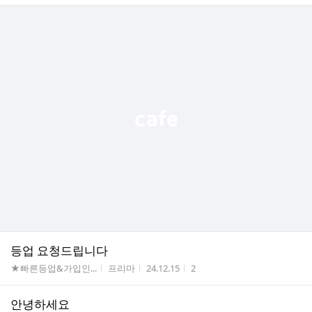
등업 요청드립니다
게시판명
작성자
작성시간
조회수
★빠른등업&가입인...
프리마
24.12.15
2
안녕하세요