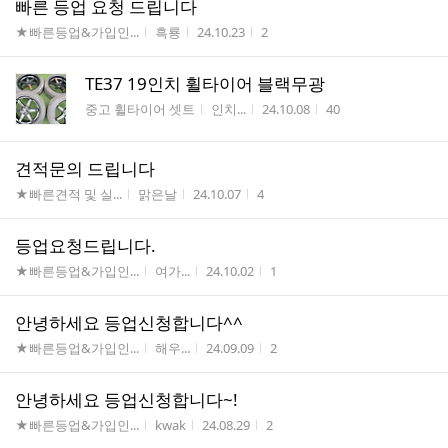
빠른 등업 요청 드립니다
게시판명
작성자
작성시간
조회수
★빠른등업&가입인...
흑룡
24.10.23
2
TE37 19인치 휠타이어 블랙무광
게시판명
작성자
작성시간
조회수
중고 휠타이어 셋트
인치...
24.10.08
40
견적문의 드립니다
게시판명
작성자
작성시간
조회수
★빠른견적 및 실...
맑은날
24.10.07
4
등업요청드립니다.
게시판명
작성자
작성시간
조회수
★빠른등업&가입인...
여가...
24.10.02
1
안녕하세요 등업신청합니다^^
게시판명
작성자
작성시간
조회수
★빠른등업&가입인...
해우...
24.09.09
2
안녕하세요 등업신청합니다~!
게시판명
작성자
작성시간
조회수
★빠른등업&가입인...
kwak
24.08.29
2