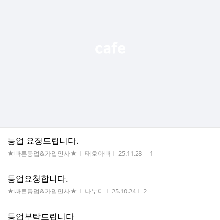
등업 요청드립니다.
게시판명
작성자
작성시간
조회수
★빠른등업&가입인사★
태호아빠
25.11.28
1
등업요청합니다.
게시판명
작성자
작성시간
조회수
★빠른등업&가입인사★
나누미
25.10.24
2
등업부탁드립니다