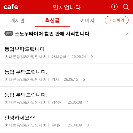
cafe
인치업나라
카
개
페
별
개
정
카
게시판
최신글
이미지
가입하기
보
별
페
전
전
보
검
스노우타이어 할인 판매 시작합니다
공지
카
공지목록 펼치기/접기
체
기
색
체
페
글
글
등업부탁드립니다
리
메
게시판명
작성자
작성시간
조회수
★빠른등업&가입인사★
아리송해
26.06.24
0
스
뉴
트
등업 부탁드립니다.
게시판명
작성자
작성시간
조회수
★빠른등업&가입인사★
위시
26.06.15
5
등업 부탁드립니다.
게시판명
작성자
작성시간
조회수
★빠른등업&가입인사★
김상민
26.05.08
1
안녕하세요^^
게시판명
작성자
작성시간
조회수
★빠른등업&가입인사★
무대리
26.04.09
3