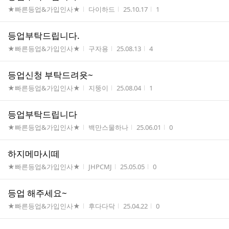
게시판명
작성자
작성시간
조회수
★빠른등업&가입인사★
다이하드
25.10.17
1
등업부탁드립니다.
게시판명
작성자
작성시간
조회수
★빠른등업&가입인사★
구자용
25.08.13
4
등업신청 부탁드려욧~
게시판명
작성자
작성시간
조회수
★빠른등업&가입인사★
지뚱이
25.08.04
1
등업부탁드립니다
게시판명
작성자
작성시간
조회수
★빠른등업&가입인사★
백만스물하나
25.06.01
0
하지메마시떼
게시판명
작성자
작성시간
조회수
★빠른등업&가입인사★
JHPCMJ
25.05.05
0
등업 해주세요~
게시판명
작성자
작성시간
조회수
★빠른등업&가입인사★
후다다닥
25.04.22
0