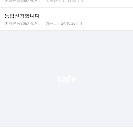
게시판명
작성자
작성시간
조회수
★빠른등업&가입인...
김도근
24.11.07
0
등업신청합니다
게시판명
작성자
작성시간
조회수
★빠른등업&가입인...
계란...
24.10.28
1