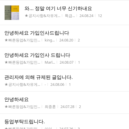
와... 정말 여기 너무 신기하내요
게시판명
작성자
작성시간
조회수
★공지사항&자유게...
특급...
24.08.24
12
안녕하세요 가입인사드립니다
게시판명
작성자
작성시간
조회수
★빠른등업&가입인...
king...
24.08.20
2
안녕하세요 가입인사 드립니다
게시판명
작성자
작성시간
조회수
★빠른등업&가입인...
Marl...
24.08.07
1
관리자에 의해 규제된 글입니다.
게시판명
작성자
작성시간
조회수
★공지사항&자유게...
-
24.08.06
1
안녕하세요
게시판명
작성자
작성시간
조회수
★빠른등업&가입인...
최종훈
24.07.28
2
등업부탁드립니다.
게시판명
작성자
작성시간
조회수
★빠른등업&가입인...
이이...
24.07.26
3