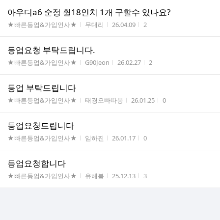
아우디a6 순정 휠18인치 1개 구할수 있나요?
게시판명
작성자
작성시간
조회수
★빠른등업&가입인사★
무대리
26.04.09
2
등업요청 부탁드립니다.
게시판명
작성자
작성시간
조회수
★빠른등업&가입인사★
G90Jeon
26.02.27
2
등업 부탁드립니다
게시판명
작성자
작성시간
조회수
★빠른등업&가입인사★
태경오빠따봉
26.01.25
0
등업요청드립니다
게시판명
작성자
작성시간
조회수
★빠른등업&가입인사★
임하진
26.01.17
0
등업요청합니다
게시판명
작성자
작성시간
조회수
★빠른등업&가입인사★
유해봄
25.12.13
3