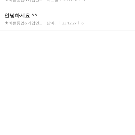
안녕하세요 ^^
게시판명
작성자
작성시간
조회수
★빠른등업&가입인...
남마...
23.12.27
6
등업부탁드립니다
게시판명
작성자
작성시간
조회수
★빠른등업&가입인...
정태화
23.12.08
4
등업부탁드립등니다
게시판명
작성자
작성시간
조회수
★빠른등업&가입인...
자연...
23.12.05
4
등업 부탁드립다~~
게시판명
작성자
작성시간
조회수
★빠른등업&가입인...
호오...
23.12.01
4
견적
게시판명
작성자
작성시간
조회수
에서 인치업나라 ...
박승호
23.11.27
25
등업신청