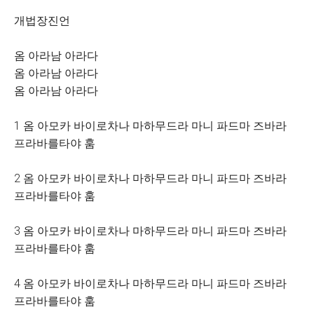
개법장진언
옴 아라남 아라다
옴 아라남 아라다
옴 아라남 아라다
1 옴 아모카 바이로차나 마하무드라 마니 파드마 즈바라
프라바를타야 훔
2 옴 아모카 바이로차나 마하무드라 마니 파드마 즈바라
프라바를타야 훔
3 옴 아모카 바이로차나 마하무드라 마니 파드마 즈바라
프라바를타야 훔
4 옴 아모카 바이로차나 마하무드라 마니 파드마 즈바라
프라바를타야 훔