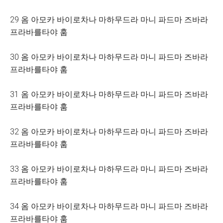
29 옴 아모카 바이로차나 마하무드라 마니 파드마 즈바라
프라바를타야 훔
30 옴 아모카 바이로차나 마하무드라 마니 파드마 즈바라
프라바를타야 훔
31 옴 아모카 바이로차나 마하무드라 마니 파드마 즈바라
프라바를타야 훔
32 옴 아모카 바이로차나 마하무드라 마니 파드마 즈바라
프라바를타야 훔
33 옴 아모카 바이로차나 마하무드라 마니 파드마 즈바라
프라바를타야 훔
34 옴 아모카 바이로차나 마하무드라 마니 파드마 즈바라
프라바를타야 훔