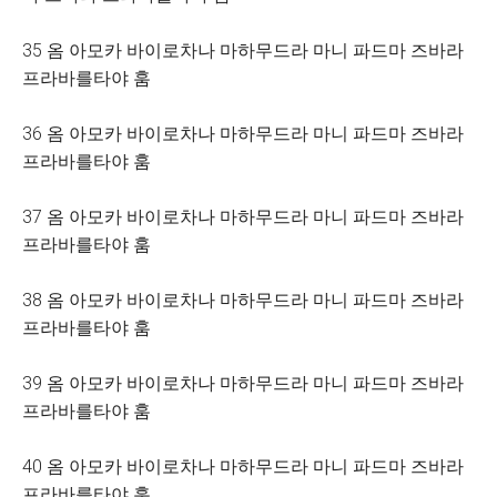
35 옴 아모카 바이로차나 마하무드라 마니 파드마 즈바라
프라바를타야 훔
36 옴 아모카 바이로차나 마하무드라 마니 파드마 즈바라
프라바를타야 훔
37 옴 아모카 바이로차나 마하무드라 마니 파드마 즈바라
프라바를타야 훔
38 옴 아모카 바이로차나 마하무드라 마니 파드마 즈바라
프라바를타야 훔
39 옴 아모카 바이로차나 마하무드라 마니 파드마 즈바라
프라바를타야 훔
40 옴 아모카 바이로차나 마하무드라 마니 파드마 즈바라
프라바를타야 훔