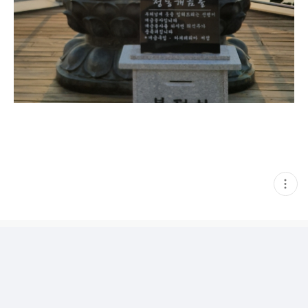
현
재
게
시
글
추
가
기
능
열
기