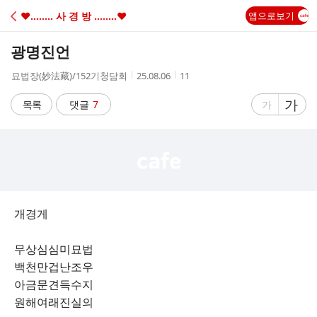
C
♥........ 사 경 방 ........♥
앱으로보기
A
광명진언
F
작
작
조
묘법장(妙法藏)/152기청담회
25.08.06
11
성
성
회
E
자
시
수
글
가
글
목록
댓글
7
가
간
자
자
크
크
기
기
크
작
게
게
개경게
무상심심미묘법
백천만겁난조우
아금문견득수지
원해여래진실의