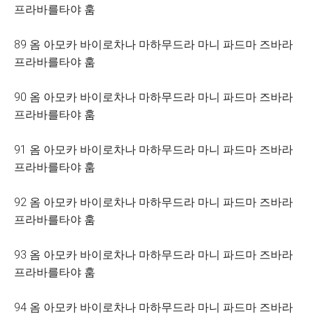
프라바를타야 훔
89 옴 아모카 바이로차나 마하무드라 마니 파드마 즈바라
프라바를타야 훔
90 옴 아모카 바이로차나 마하무드라 마니 파드마 즈바라
프라바를타야 훔
91 옴 아모카 바이로차나 마하무드라 마니 파드마 즈바라
프라바를타야 훔
92 옴 아모카 바이로차나 마하무드라 마니 파드마 즈바라
프라바를타야 훔
93 옴 아모카 바이로차나 마하무드라 마니 파드마 즈바라
프라바를타야 훔
94 옴 아모카 바이로차나 마하무드라 마니 파드마 즈바라