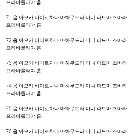
프라바를타야 훔
71 옴 아모카 바이로차나 마하무드라 마니 파드마 즈바라
프라바를타야 훔
72 옴 아모카 바이로차나 마하무드라 마니 파드마 즈바라
프라바를타야 훔
73 옴 아모카 바이로차나 마하무드라 마니 파드마 즈바라
프라바를타야 훔
74 옴 아모카 바이로차나 마하무드라 마니 파드마 즈바라
프라바를타야 훔
75 옴 아모카 바이로차나 마하무드라 마니 파드마 즈바라
프라바를타야 훔
76 옴 아모카 바이로차나 마하무드라 마니 파드마 즈바라