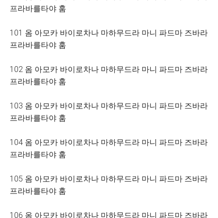
프라바를타야 훔
101 옴 아모카 바이로차나 마하무드라 마니 파드마 즈바라
프라바를타야 훔
102 옴 아모카 바이로차나 마하무드라 마니 파드마 즈바라
프라바를타야 훔
103 옴 아모카 바이로차나 마하무드라 마니 파드마 즈바라
프라바를타야 훔
104 옴 아모카 바이로차나 마하무드라 마니 파드마 즈바라
프라바를타야 훔
105 옴 아모카 바이로차나 마하무드라 마니 파드마 즈바라
프라바를타야 훔
106 옴 아모카 바이로차나 마하무드라 마니 파드마 즈바라