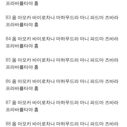
프라바를타야 훔
83 옴 아모카 바이로차나 마하무드라 마니 파드마 즈바라
프라바를타야 훔
84 옴 아모카 바이로차나 마하무드라 마니 파드마 즈바라
프라바를타야 훔
85 옴 아모카 바이로차나 마하무드라 마니 파드마 즈바라
프라바를타야 훔
86 옴 아모카 바이로차나 마하무드라 마니 파드마 즈바라
프라바를타야 훔
87 옴 아모카 바이로차나 마하무드라 마니 파드마 즈바라
프라바를타야 훔
88 옴 아모카 바이로차나 마하무드라 마니 파드마 즈바라