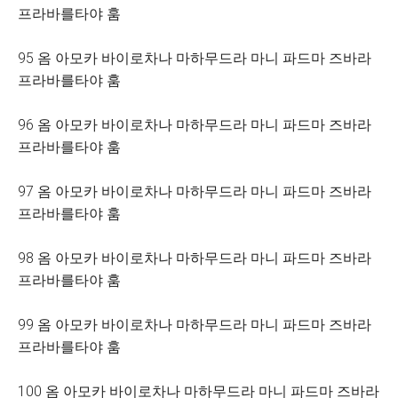
프라바를타야 훔
95 옴 아모카 바이로차나 마하무드라 마니 파드마 즈바라
프라바를타야 훔
96 옴 아모카 바이로차나 마하무드라 마니 파드마 즈바라
프라바를타야 훔
97 옴 아모카 바이로차나 마하무드라 마니 파드마 즈바라
프라바를타야 훔
98 옴 아모카 바이로차나 마하무드라 마니 파드마 즈바라
프라바를타야 훔
99 옴 아모카 바이로차나 마하무드라 마니 파드마 즈바라
프라바를타야 훔
100 옴 아모카 바이로차나 마하무드라 마니 파드마 즈바라