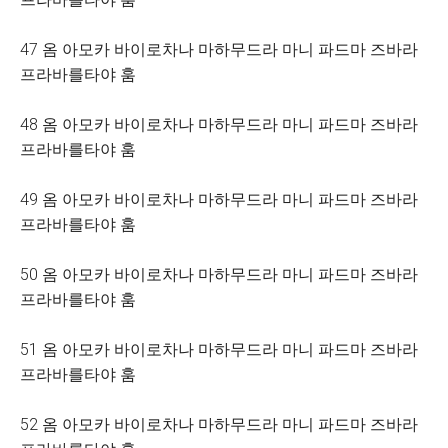
47 옴 아모카 바이로차나 마하무드라 마니 파드마 즈바라
프라바를타야 훔
48 옴 아모카 바이로차나 마하무드라 마니 파드마 즈바라
프라바를타야 훔
49 옴 아모카 바이로차나 마하무드라 마니 파드마 즈바라
프라바를타야 훔
50 옴 아모카 바이로차나 마하무드라 마니 파드마 즈바라
프라바를타야 훔
51 옴 아모카 바이로차나 마하무드라 마니 파드마 즈바라
프라바를타야 훔
52 옴 아모카 바이로차나 마하무드라 마니 파드마 즈바라