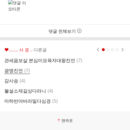
댓글 전체보기
♥........ 사 경 ..
다른글
현재페이지 1
2
3
4
댓
관세음보살 본심미묘육자대왕진언
(
7
)
신
글
댓
광명진언
(
7
)
글
댓
감사송
(
4
)
글
댓
불설소재길상다라니
(
4
)
글
댓
마하반야바라밀다심경
(
5
)
글
맨위로