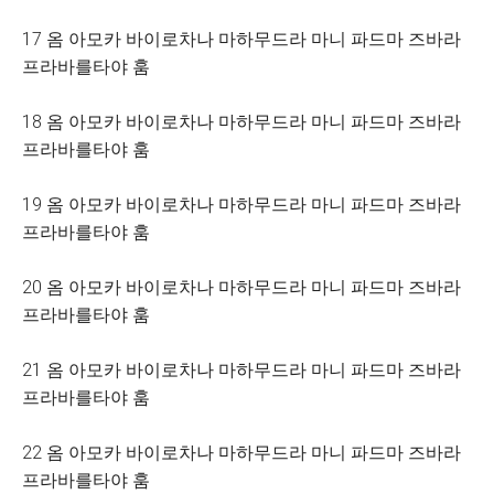
17 옴 아모카 바이로차나 마하무드라 마니 파드마 즈바라
프라바를타야 훔
18 옴 아모카 바이로차나 마하무드라 마니 파드마 즈바라
프라바를타야 훔
19 옴 아모카 바이로차나 마하무드라 마니 파드마 즈바라
프라바를타야 훔
20 옴 아모카 바이로차나 마하무드라 마니 파드마 즈바라
프라바를타야 훔
21 옴 아모카 바이로차나 마하무드라 마니 파드마 즈바라
프라바를타야 훔
22 옴 아모카 바이로차나 마하무드라 마니 파드마 즈바라
프라바를타야 훔