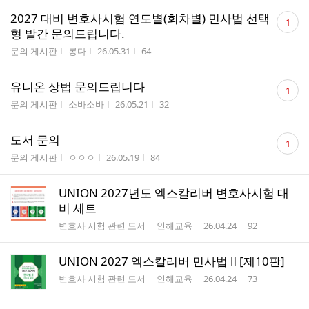
댓
2027 대비 변호사시험 연도별(회차별) 민사법 선택
1
글
형 발간 문의드립니다.
수
게시판명
작성자
작성시간
조회수
문의 게시판
롱다
26.05.31
64
댓
유니온 상법 문의드립니다
1
글
게시판명
작성자
작성시간
조회수
문의 게시판
소바소바
26.05.21
32
수
댓
도서 문의
1
글
게시판명
작성자
작성시간
조회수
문의 게시판
ㅇㅇㅇ
26.05.19
84
수
UNION 2027년도 엑스칼리버 변호사시험 대
비 세트
게시판명
작성자
작성시간
조회수
변호사 시험 관련 도서
인해교육
26.04.24
92
UNION 2027 엑스칼리버 민사법 Ⅱ [제10판]
게시판명
작성자
작성시간
조회수
변호사 시험 관련 도서
인해교육
26.04.24
73