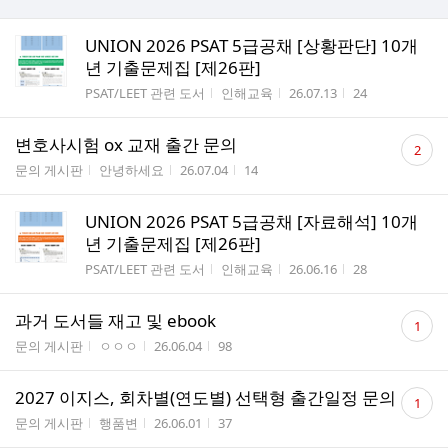
UNION 2026 PSAT 5급공채 [상황판단] 10개
년 기출문제집 [제26판]
게시판명
작성자
작성시간
조회수
PSAT/LEET 관련 도서
인해교육
26.07.13
24
댓
변호사시험 ox 교재 출간 문의
2
글
게시판명
작성자
작성시간
조회수
문의 게시판
안녕하세요
26.07.04
14
수
UNION 2026 PSAT 5급공채 [자료해석] 10개
년 기출문제집 [제26판]
게시판명
작성자
작성시간
조회수
PSAT/LEET 관련 도서
인해교육
26.06.16
28
댓
과거 도서들 재고 및 ebook
1
글
게시판명
작성자
작성시간
조회수
문의 게시판
ㅇㅇㅇ
26.06.04
98
수
댓
2027 이지스, 회차별(연도별) 선택형 출간일정 문의
1
글
게시판명
작성자
작성시간
조회수
문의 게시판
행품변
26.06.01
37
수