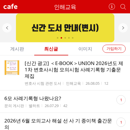
cafe
인해교육
카
개
페
별
정
카
보
페
보
검
이
다
기
색
전
음
개
배
배
게시판
최신글
이미지
가입하기
너
너
별
전
전
[신간 광고] ＜E-BOOK＞UNION 2026년도 제
카
체
체
1차 변호사시험 모의시험 사례기록형 기출문
페
글
제집
글
리
메
게시판명
작성자
작성시간
조회수
변호사 시험 관련 도서
인해교육
26.08.05
12
스
뉴
트
댓
6모 사례기록형 나왔나요?
1
글
게시판명
작성자
작성시간
조회수
문의 게시판
별하트
26.07.29
42
수
댓
2026년 6월 모의고사 해설 선 사 기 종이책 출간문
1
글
의