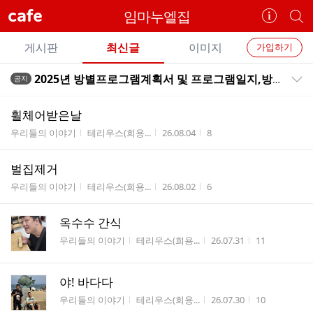
cafe
임마누엘집
카
개
페
별
개
정
카
게시판
최신글
이미지
가입하기
보
별
페
전
전
보
검
2025년 방별프로그램계획서 및 프로그램일지,방별현장체험계획서
공지
카
공지목록 펼치기/접기
체
기
색
체
페
글
글
휠체어받은날
리
메
게시판명
작성자
작성시간
조회수
우리들의 이야기
테리우스(희용...
26.08.04
8
스
뉴
트
벌집제거
게시판명
작성자
작성시간
조회수
우리들의 이야기
테리우스(희용...
26.08.02
6
옥수수 간식
게시판명
작성자
작성시간
조회수
우리들의 이야기
테리우스(희용...
26.07.31
11
야! 바다다
게시판명
작성자
작성시간
조회수
우리들의 이야기
테리우스(희용...
26.07.30
10