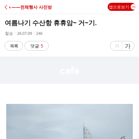
C
◐――전체행사 사진방
앱으로보기
A
여름나기 수산항 휴휴암~ 거~기.
F
작
작
조
철승
26.07.09
246
성
성
회
E
자
시
수
글
가
글
목록
댓글
5
가
간
자
자
크
크
기
기
크
작
게
게