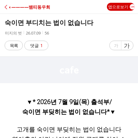
C
◐――――뱀띠동우회
앱으로보기
A
숙이면 부디치는 법이 없습니다
F
작
작
조
미지의 벗
26.07.09
56
성
성
회
E
자
시
수
글
가
글
목록
댓글
1
가
간
자
자
크
크
기
기
크
작
게
게
▼*
2026년 7월 9일(목) 출석부/
숙이면 부딪히는 법이 없습니다*▼
고개를 숙이면 부딪히는 법이 없습니다