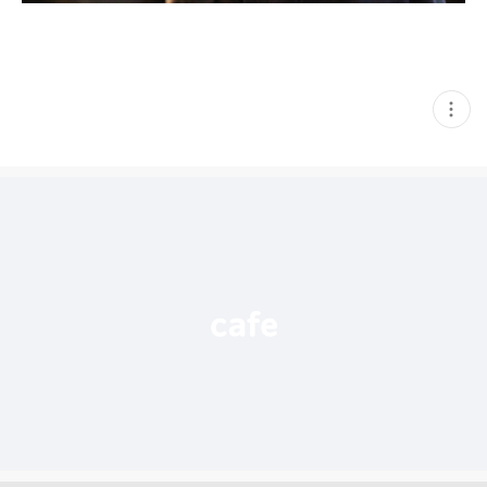
현
재
게
시
글
추
가
기
능
열
기