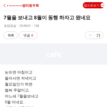
C
◐――――범띠동우회
앱으로보기
A
7월을 보내고 8월이 동행 하자고 왔네요
F
작
작
조
송암잠실
25.08.01
128
성
성
회
E
자
시
수
글
가
글
목록
댓글
6
가
간
자
자
크
크
기
기
크
작
게
게
눈뜨면 아침이고
돌아서면 저녁이고
월요일인가 하면
벌써 주말이고,
어느새 7월을보내고
8월 이네요...