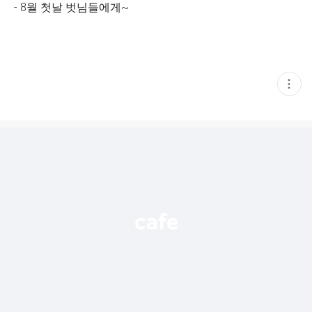
- 8월 첫날 벗님들에게~
현
재
게
시
글
추
가
기
능
열
기