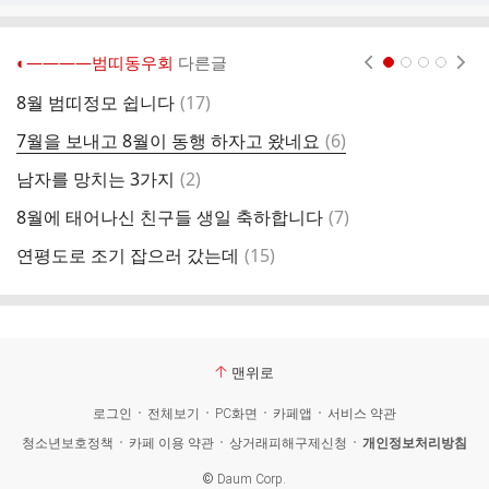
◐――――범띠동우회
다른글
현재페이지 1
2
3
4
댓
8월 범띠정모 쉽니다
(
17
)
글
댓
7월을 보내고 8월이 동행 하자고 왔네요
(
6
)
친
글
댓
남자를 망치는 3가지
(
2
)
인
글
댓
8월에 태어나신 친구들 생일 축하합니다
(
7
)
하
글
댓
연평도로 조기 잡으러 갔는데
(
15
)
요
글
맨위로
로그인
전체보기
PC화면
카페앱
서비스 약관
청소년보호정책
카페 이용 약관
상거래피해구제신청
개인정보처리방침
©
Daum Corp.