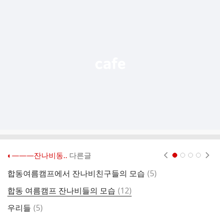
추
가
기
능
열
기
◐―――잔나비동..
다른글
현재페이지 1
2
3
4
댓
합동여름캠프에서 잔나비친구들의 모습
(
5
)
비
글
댓
합동 여름캠프 잔나비들의 모습
(
12
)
한
글
댓
우리들
(
5
)
글