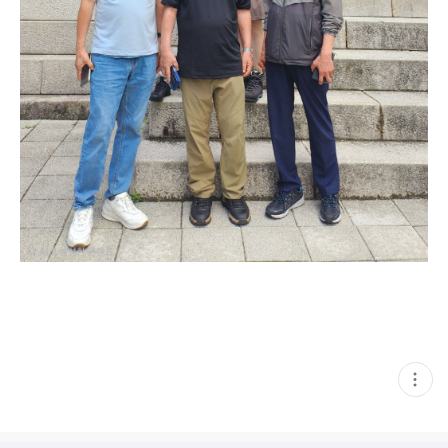
현
재
게
시
글