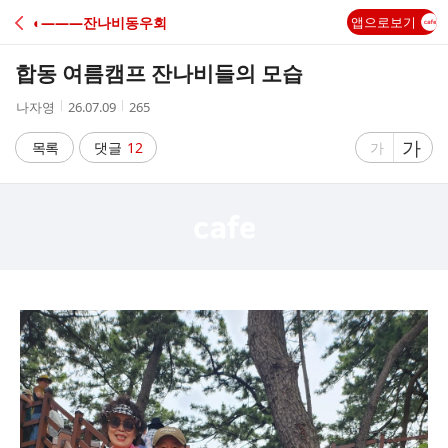
C
◐―――잔나비동우회
앱으로보기
A
합동 여름캠프 잔나비들의 모습
F
작
작
조
나자영
26.07.09
265
성
성
회
E
자
시
수
글
가
글
목록
댓글
12
가
간
자
자
크
크
기
기
크
작
게
게