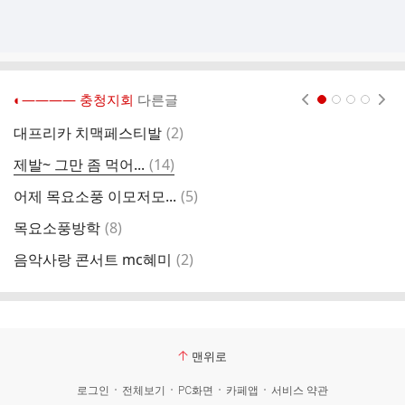
◐―――― 충청지회
다른글
현재페이지 1
2
3
4
댓
대프리카 치맥페스티발
(
2
)
음
글
댓
제발~ 그만 좀 먹어...
(
14
)
음
글
댓
어제 목요소풍 이모저모...
(
5
)
공
글
댓
목요소풍방학
(
8
)
목
글
댓
음악사랑 콘서트 mc혜미
(
2
)
비
글
맨위로
로그인
전체보기
PC화면
카페앱
서비스 약관