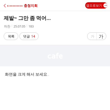
C
◐―――― 충청지회
앱으로보기
A
제발~ 그만 좀 먹어...
F
작
작
조
차찬
25.07.05
183
성
성
회
E
자
시
수
글
가
글
목록
댓글
14
가
간
자
자
크
크
기
기
크
작
게
게
화면을 크게 해서 보세요...