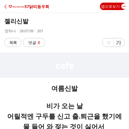
C
♡―――57닭띠동우회
앱으로보기
A
젤리신발
F
작
작
조
정하나
26.07.09
201
성
성
회
E
자
시
수
글
가
글
목록
댓글
8
가
간
자
자
크
크
기
기
크
작
게
게
여름신발
비가 오는 날
어릴적엔 구두를 신고 출.퇴근을 했기에
물 들어 와 젖는 것이 싫어서