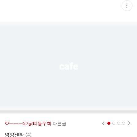
현
재
게
시
글
추
가
기
능
열
기
♡―――57닭띠동우회
다른글
현재페이지 1
2
3
4
댓
영양센타
(
4
)
알