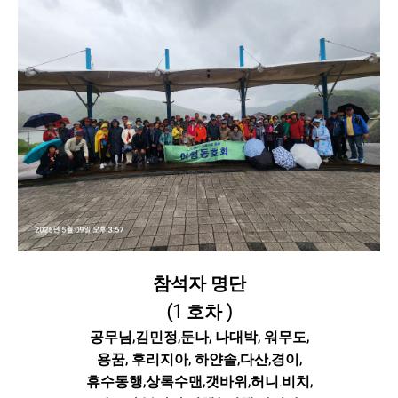
참석자 명단
(1 호차 )
공무님,김민정,둔나, 나대박, 워무도,
용꿈, 후리지아, 하얀솔,다산,경이,
휴수동행,상록수맨,갯바위,허니.비치,