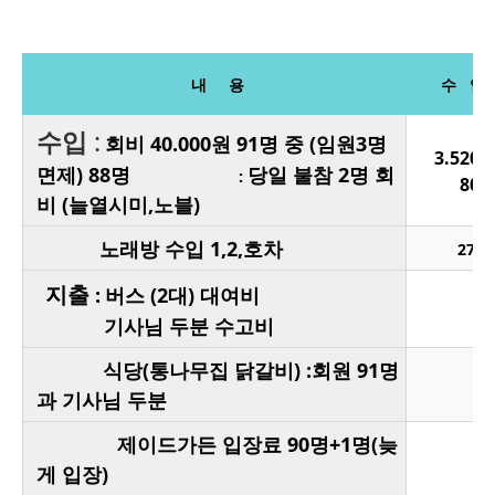
내 용
수 입
수입
:
회비 40.000원 91명 중 (임원3명
3.520.
면제) 88명
당일 불참 2명 회
:
80,
비 (늘열시미,노블)
노래방 수입 1,2,호차
270.
지출
:
버스 (2대) 대여비
기사님 두분 수고비
식당(통나무집 닭갈비) :회원 91명
과 기사님 두분
제이드가든 입장료 90명+1명(늦
게 입장)