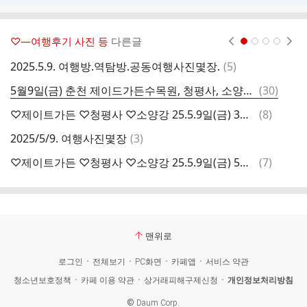
♡―여행후기 사진 등
다른글
현재페이지 1
2
3
4
댓
2025.5.9. 여행방.역탐방.공동여행사진몇장.
(
5
)
글
댓
5월9일(금) 춘천 제이드가든수목원, 청평사, 소양강 댐, 여행 회계보고
(
30
)
글
댓
♡제이트가든 ♡청평사 ♡소양강 25.5.9일(금) 3호♡♡♡♡♡
(
8
)
2
글
댓
2025/5/9. 여행사진몇장
(
3
)
글
댓
♡제이트가든 ♡청평사 ♡소양강 25.5.9일(금) 5호♡♡♡♡♡
(
7
)
춘
글
맨위로
로그인
전체보기
PC화면
카페앱
서비스 약관
청소년보호정책
카페 이용 약관
상거래피해구제신청
개인정보처리방침
©
Daum Corp.