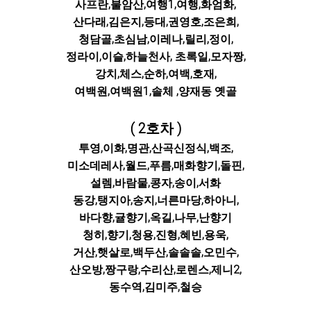
사프란,불암산,여행1,여행,화엄화,
산다래,김은지,등대,권영호,조은희,
청담골,초심남,이레나,릴리,정이,
정라이,이슬,하늘천사, 초록일,모자짱,
강치,체스,순하,여백,
호재,
여백원,여백원1,솔체 ,양재동 옛골
( 2호차 )
투영,이화,명관,산곡신정식,백조,
미소데레사,월드,푸름,매화향기,돌핀,
설렘,바람물,콩자,송이,서화
동강,탱지아,송지,너른마당,하아니,
바다향,귤향기,옥길,나무,난향기
청히,향기,청용,진형,혜빈,용욱,
거산,햇살로,백두산,솔솔솔,오민수,
산오방,짱구랑,수리산,로렌스,제니2,
동수역,김미주,철승