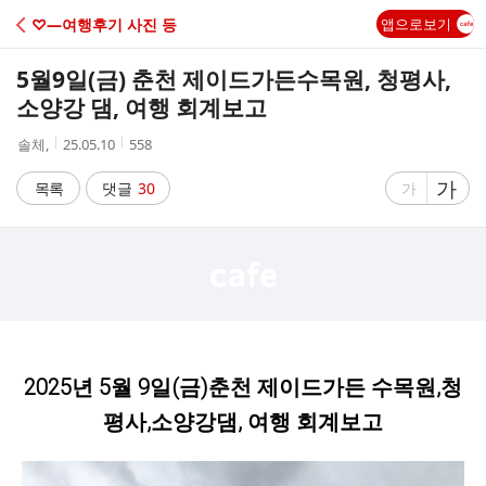
C
♡―여행후기 사진 등
앱으로보기
A
5월9일(금) 춘천 제이드가든수목원, 청평사,
F
소양강 댐, 여행 회계보고
작
작
조
솔체,
25.05.10
558
E
성
성
회
자
시
수
글
가
글
목록
댓글
30
가
간
자
자
크
크
기
기
크
작
게
게
2025년 5월 9일(금)춘천 제이드가든 수목원,청
평사,소양강댐, 여행 회계보고