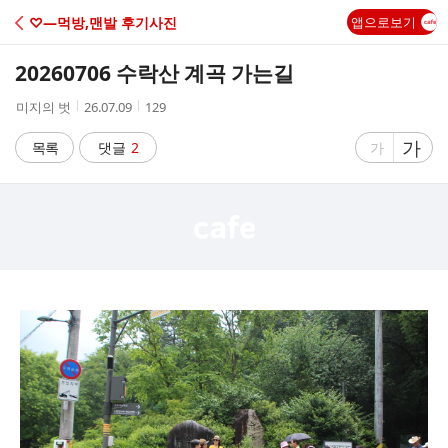
C
♡―먹방,맨발 후기사진
앱으로보기
A
20260706 수락산 계곡 가는길
F
작
작
조
미지의 벗
26.07.09
129
성
성
회
E
자
시
수
글
가
글
목록
댓글
2
가
간
자
자
크
크
기
기
크
작
게
게