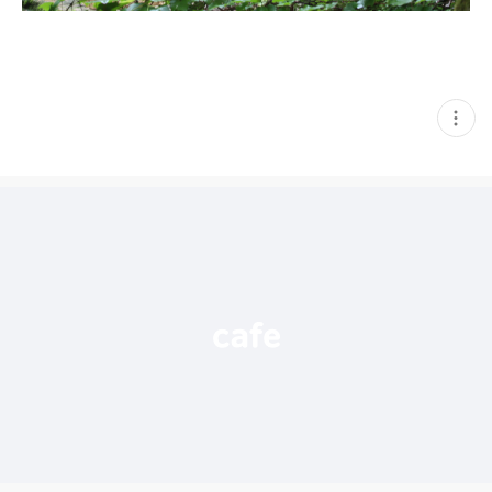
현
재
게
시
글
추
가
기
능
열
기