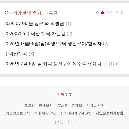
♡―먹방,맨발 후기..
다른글
현재페이지 1
2
3
4
댓
2026 07 06 물 장구 와 먹방님
(
1
)
글
댓
20260706 수락산 계곡 가는길
(
2
)
수
글
댓
2026년07월06일(월)먹방/화덕 생선구이/참석자
(
2
)
글
댓
수락산계곡
(
3
)
마
글
댓
2026년 7월 6일 월 화덕 생선구이 & 수락산 계곡 반바퀴. 후기사진자료 일부만.
(
10
)
글
맨위로
로그인
전체보기
PC화면
카페앱
서비스 약관
청소년보호정책
카페 이용 약관
상거래피해구제신청
개인정보처리방침
©
Daum Corp.