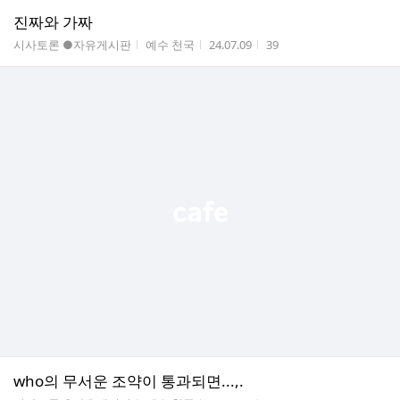
진짜와 가짜
게시판명
작성자
작성시간
조회수
시사토론 ●자유게시판
예수 천국
24.07.09
39
who의 무서운 조약이 통과되면...,.