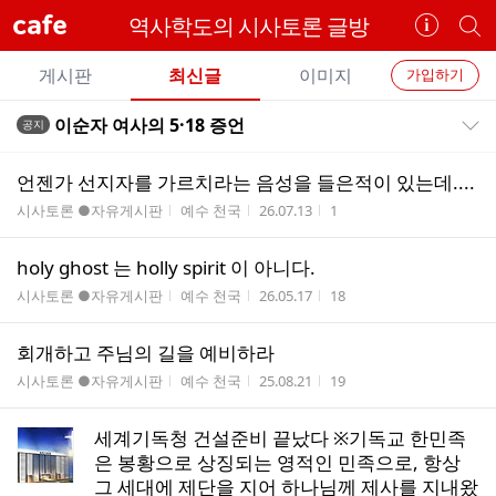
cafe
역사학도의 시사토론 글방
카
개
페
별
개
정
카
게시판
최신글
이미지
가입하기
보
별
페
전
전
보
검
이순자 여사의 5·18 증언
공지
카
공지목록 펼치기/접기
체
기
색
체
페
글
글
언젠가 선지자를 가르치라는 음성을 들은적이 있는데....
리
메
게시판명
작성자
작성시간
조회수
시사토론 ●자유게시판
예수 천국
26.07.13
1
스
뉴
트
holy ghost 는 holly spirit 이 아니다.
게시판명
작성자
작성시간
조회수
시사토론 ●자유게시판
예수 천국
26.05.17
18
회개하고 주님의 길을 예비하라
게시판명
작성자
작성시간
조회수
시사토론 ●자유게시판
예수 천국
25.08.21
19
세계기독청 건설준비 끝났다 ※기독교 한민족
은 봉황으로 상징되는 영적인 민족으로, 항상
그 세대에 제단을 지어 하나님께 제사를 지내왔