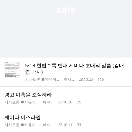
5·18 헌법수록 반대 세미나 초대의 말씀 (김대
령 박사)
게시판명
작성자
작성시간
조회수
시사토론 ●자유게...
역사...
23.10.25
116
경고 미혹을 조심하라.
게시판명
작성자
작성시간
조회수
시사토론 ●자유게...
예수...
23.10.20
25
깨어라 이스라엘
게시판명
작성자
작성시간
조회수
시사토론 ●자유게...
예수...
23.10.11
33