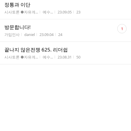
정통과 이단
게시판명
작성자
작성시간
조회수
시사토론 ●자유게...
예수...
23.09.05
23
댓
방문합니다!
1
글
게시판명
작성자
작성시간
조회수
가입인사
daniel
23.09.04
24
수
끝나지 않은전쟁 625. 리더쉽
게시판명
작성자
작성시간
조회수
시사토론 ●자유게...
예수...
23.08.31
50
국제커플
게시판명
작성자
작성시간
조회수
시사토론 ●자유게...
예수...
23.08.14
25
백재권 “윤석열 당선 예측…국운(國運) 상승”
[풀인터뷰]
게시판명
작성자
작성시간
조회수
시사토론 ●자유게...
인수봉
23.08.05
25
전자파와 백신의 상호작용
게시판명
작성자
작성시간
조회수