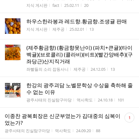
게시판명
작성자
작성시간
조회수
지식 게시판
fact
25.02.11
20
하우스한라봉과 레드향.황금향.조생귤 판매
게시판명
작성자
작성시간
조회수
지식 게시판
제주공
25.02.01
13
(제주황금향) (황금향못난이) (파치+큰귤)(타이
벡귤)(브로콜리) (콜라비)(비트)(빨간양배추)(구
좌당근)산지직거래
게시판명
작성자
작성시간
조회수
좌빨들의 소리 잡동사니
제주공
24.12.05
13
한강의 광주괴담 노벨문학상 수상을 축하해 줄
수 없는 이유
게시판명
작성자
작성시간
조회수
광주사태의 진실탐구마당
역사학도
24.10.18
101
댓
이종찬 광복회장은 신군부였는가 김대중의 심복이
1
글
었는가?
수
게시판명
작성자
작성시간
조회수
광주사태의 진실탐구마당
역사학도
24.09.20
88