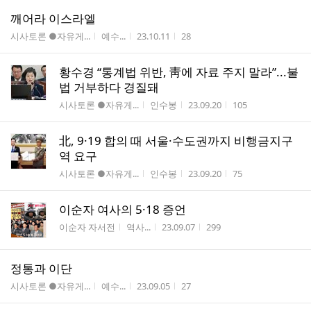
깨어라 이스라엘
게시판명
작성자
작성시간
조회수
시사토론 ●자유게...
예수...
23.10.11
28
황수경 “통계법 위반, 靑에 자료 주지 말라”...불
법 거부하다 경질돼
게시판명
작성자
작성시간
조회수
시사토론 ●자유게...
인수봉
23.09.20
105
北, 9·19 합의 때 서울·수도권까지 비행금지구
역 요구
게시판명
작성자
작성시간
조회수
시사토론 ●자유게...
인수봉
23.09.20
75
이순자 여사의 5·18 증언
게시판명
작성자
작성시간
조회수
이순자 자서전
역사...
23.09.07
299
정통과 이단
게시판명
작성자
작성시간
조회수
시사토론 ●자유게...
예수...
23.09.05
27