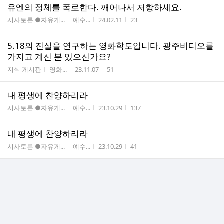
유엔의 정체를 폭로한다. 깨어나서 저항하세요.
게시판명
작성자
작성시간
조회수
시사토론 ●자유게...
예수...
24.02.11
23
5.18의 진실을 연구하는 영화학도입니다. 광주비디오를
가지고 계신 분 있으신가요?
게시판명
작성자
작성시간
조회수
지식 게시판
영화...
23.11.07
51
내 평생에 찬양하리라
게시판명
작성자
작성시간
조회수
시사토론 ●자유게...
예수...
23.10.29
137
내 평생에 찬양하리라
게시판명
작성자
작성시간
조회수
시사토론 ●자유게...
예수...
23.10.29
41