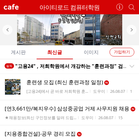
cafe
아이티로드 컴퓨터학원
카
개
페
별
정
카
보
페
보
검
이
다
기
색
전
음
개
배
배
게시판
최신글
이미지
가입하기
너
너
별
전
전
"고용24" , 저희학원에서 개강하는 "훈련과정" 검색화면 바로 갑니다
필독
카
공지목록 펼치기/접기
체
체
페
글
글
훈련생 모집 (최신 훈련과정 일정)
리
메
게시판명
작성자
작성시간
조회
[고용24]에서 곧 바로 저희학원 훈...
도우미
26.08.07
1
스
뉴
트
[연3,661만/복지우수] 삼성중공업 거제 사무지원 채용
게시판명
작성자
작성시간
조회수
★채용정보(최신 구인정보를 알려 드립...
도우미
26.08.07
15
[지용종합건설]-공무 경리 모집