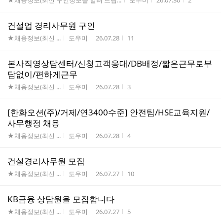
★채용정보(최신 구인정보를 알려 드립...
도우미
26.07.30
2
건설업 경리사무원 구인
게시판명
작성자
작성시간
조회수
★채용정보(최신 ...
도우미
26.07.28
11
본사직영상담센터/신청고객응대/DB배정/짧은근무로부
담없이/편하게근무
게시판명
작성자
작성시간
조회수
★채용정보(최신 ...
도우미
26.07.28
3
[한화오션(주)/거제/연3400수준] 안전팀/HSE교육지원/
사무행정 채용
게시판명
작성자
작성시간
조회수
★채용정보(최신 ...
도우미
26.07.28
4
건설경리사무원 모집
게시판명
작성자
작성시간
조회수
★채용정보(최신 ...
도우미
26.07.27
10
KB금융 상담원을 모집합니다
게시판명
작성자
작성시간
조회수
★채용정보(최신 ...
도우미
26.07.27
5