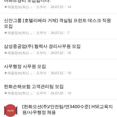
아파트경리 모집합니다.
게시판명
작성자
작성시간
조회수
★채용정보(최신 ...
도우미
26.07.22
14
신안그룹 [호텔리베라 거제] 객실팀 프런트 데스크 직원
모집
게시판명
작성자
작성시간
조회수
★채용정보(최신 ...
도우미
26.07.22
7
삼성중공업(주) 협력사 경리사무원 모집
게시판명
작성자
작성시간
조회수
★채용정보(최신 ...
도우미
26.07.22
16
사무행정 사무원 모집
게시판명
작성자
작성시간
조회수
★채용정보(최신 ...
도우미
26.07.22
10
한화손해보험 고객관리팀 모집
게시판명
작성자
작성시간
조회수
★채용정보(최신 ...
도우미
26.07.20
19
[한화오션(주)/안전팀/연3400수준] HSE교육지
원/사무행정 채용