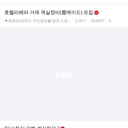
호텔리베라 거제 객실정비(룸메이드) 모집
게시판명
작성자
작성시간
조회수
★채용정보(최신 구인정보를 알려 드립...
도우미
26.08.07
3