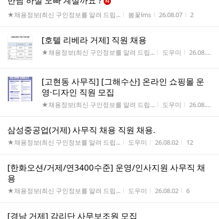
만남 하실 오빠 계실까요 ?
게시판명
작성자
작성시간
조회수
★채용정보(최신 구인정보를 알려 드립...
봄꽃lms
26.08.07
2
[호텔 리베라 거제] 직원 채용
게시판명
작성자
작성시간
★채용정보(최신 구인정보를 알려 드립...
도우미
26.08.05
[고현동 사무직] [그해수산] 온라인 쇼핑몰 운
영·디자인 직원 모집
게시판명
작성자
작성시간
★채용정보(최신 구인정보를 알려 드립...
도우미
26.08.02
삼성중공업(거제) 사무직 채용 직원 채용.
게시판명
작성자
작성시간
조회수
★채용정보(최신 구인정보를 알려 드립...
도우미
26.08.02
12
[한화오션/거제/연3400수준] 운영/인사지원 사무직 채
용
게시판명
작성자
작성시간
조회수
★채용정보(최신 구인정보를 알려 드립...
도우미
26.08.02
6
[경남 거제] 감리단 사무보조원 모집