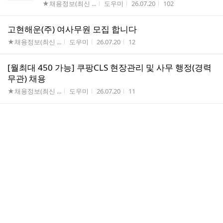
게시판명
작성자
작성시간
조회수
★채용정보(최신 ...
도우미
26.07.20
102
고현해운(주) 여사무원 모집 합니다
게시판명
작성자
작성시간
조회수
★채용정보(최신 ...
도우미
26.07.20
12
[월최대 450 가능] 쿠팡CLS 현장관리 및 사무 행정(경력
무관) 채용
게시판명
작성자
작성시간
조회수
★채용정보(최신 ...
도우미
26.07.20
11
[숨비해물] 수산식품 온·오프라인 MD / AMD 채용(신입/
경력
게시판명
작성자
작성시간
조회수
★채용정보(최신 ...
도우미
26.07.20
8
[호텔리베라 거제] 객실팀 프런트 데스크 직원 모집
게시판명
작성자
작성시간
조회수
★채용정보(최신 ...
도우미
26.07.20
5
마린시티 미쉐린 1스타 `르도헤 Le DORER` 홀 서비스팀
(리셉션.예약.소믈리에) 모집