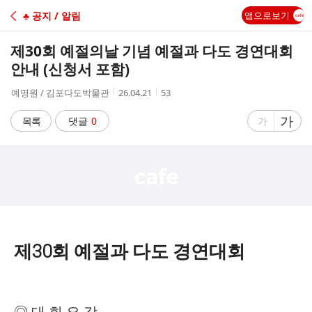
C
♣ 공지 / 알림
앱으로보기
A
제30회 예절의날 기념 예절과 다도 경연대회
F
안내 (신청서 포함)
작
작
조
예명원 / 김포다도박물관
26.04.21
53
E
성
성
회
자
시
수
글
가
글
목록
댓글
0
가
간
자
자
크
크
기
기
크
작
게
게
제30회 예절과 다도 경연대회