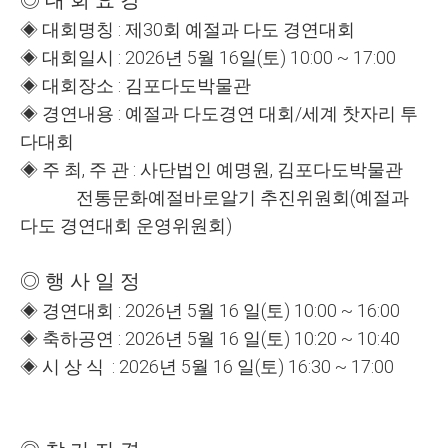
◎
대 회 요 강
◈
대회명칭
:
제3
0
회 예절과 다도 경연대회
◈
대회일시
: 2026
년
5
월
16
일
(
토
) 10:00 ~ 17:00
◈
대회장소
:
김포다도박물관
◈
경연내용
:
예절과 다도경연 대회
/
세계 찻자리 투
다대회
◈
주 최,
주 관
:
사단법인 예명원
,
김포다도박물관
전통문화예절바로알기 추진위원회
(
예절과
다도 경연대회 운영위원회
)
◎
행 사 일 정
◈
경연대회
:
2026
년
5
월
16
일
(
토
) 10:00 ~ 16:00
◈
축하공연
:
2026
년
5
월
16
일
(
토
) 10:20 ~ 10:40
◈
시 상 식
:
2026
년
5
월
16
일
(
토
) 16:30 ~ 17:00