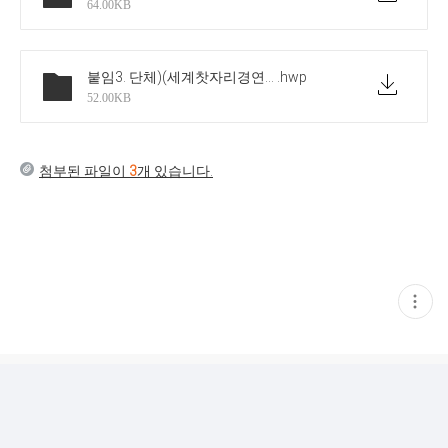
64.00KB
붙임3. 단체)(세계찻자리경연대회)-2026 경연대회 참가신청서양식
.hwp
52.00KB
첨부된 파일이
3
개 있습니다.
현
재
게
시
글
추
가
기
능
열