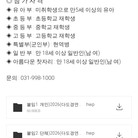
◎
참 가 자 격
◈
유 아 부
:
미취학생으로 만
5
세 이상의 유아
◈
초 등 부
:
초등학교 재학생
◈
중 등 부
:
중학교 재학생
◈
고 등 부
:
고등학교 재학생
◈
특별부
(
군인부
) :
현역병
◈
일 반 부
:
만
18
세 이상 일반인
(
남
·
여
)
◈
아름다운 찻자리
:
만
18
세 이상 일반인
(
남
·
여
)
문의 : 031-998-1000
붙임1. 개인}2026(다도경연대회)-(이름,학년,학교명)
.hwp
60.00KB
붙임2. 단쳬)2026(다도경연대회)- 단체명
.hwp