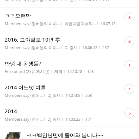
수
댓
ㅋㅋ오랜만
3
글
게시판명
작성자
작성시간
조회수
Members say (멤버들의 이야...
아름다움과추악...
16.07.13
190
수
댓
2016, 그야말로 10년 후
3
글
게시판명
작성자
작성시간
조회수
Members say (멤버들의 이야...
DJ 증재
16.06.13
257
수
댓
안녕 내 동생들?
1
글
게시판명
작성자
작성시간
조회수
Free board (자유 게시판)
재희
15.10.18
153
수
댓
2014 어느덧 여름
4
글
게시판명
작성자
작성시간
조회수
Members say (멤버...
DJ 증재
14.07.08
203
수
댓
2014
5
글
게시판명
작성자
작성시간
조회수
Members say (멤버...
DJ 증재
14.03.23
171
수
ㅋㅋ백만년만에 들어와 봅니다~~