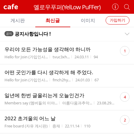
cafe
옐로우푸퍼(YelLow PuFFer)
카
개
페
별
개
정
카
게시판
최신글
이미지
가입하기
보
별
페
전
전
보
검
공지사항입니다 !
공지
카
공지목록 펼치기/접기
체
기
색
체
페
글
댓
글
우리야 모든 가능성을 생각해야 하니까
1
리
글
메
게시판명
작성자
작성시간
조회수
Hello for Join (가입인사...
tvuc3xh...
24.03.11
94
스
수
뉴
트
어떤 곳인가를 다시 생각하게 해 주었다.
게시판명
작성자
작성시간
조회수
Hello for Join (가입인사...
fmch2hy...
24.01.03
67
댓
일년에 한번 글올리는게 오늘인건가
4
글
게시판명
작성자
작성시간
조회수
Members say (멤버들의 이야...
아름다움과추악...
23.08.29
116
수
댓
2022 초겨울의 어느 날
2
글
게시판명
작성자
작성시간
조회수
Free board (자유 게시판)
증재
22.11.14
110
수