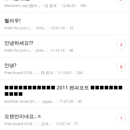
글
게시판명
작성자
작성시간
조회수
Members say (멤버...
DJ 증재
12.06.23
189
수
헬러우!
게시판명
작성자
작성시간
조회수
Hello for Join (...
하와...
12.01.10
37
댓
안녕하세요??
2
글
게시판명
작성자
작성시간
조회수
Hello for Join (...
Jose...
11.10.14
48
수
댓
안녕?
9
글
게시판명
작성자
작성시간
조회수
Free board (자유 ...
DJ 증재
11.10.01
234
수
■■■■■■■■■■■ 2011 펜파포트 ■■■■■■■
■■■■
게시판명
작성자
작성시간
조회수
Another show (타 ...
pppp...
11.07.29
40
댓
오랜만이네요..ㅎ
1
글
게시판명
작성자
작성시간
조회수
Free board (자유 ...
김새...
11.07.14
71
수