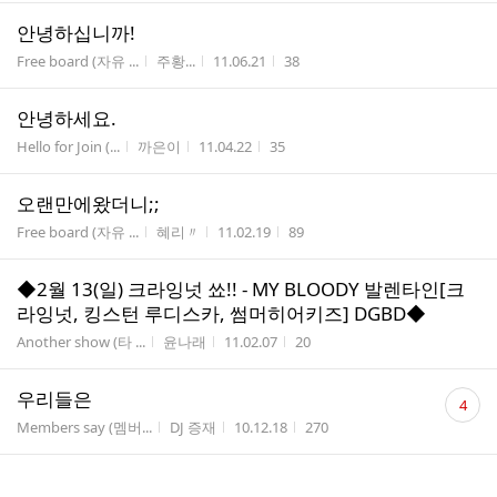
안녕하십니까!
게시판명
작성자
작성시간
조회수
Free board (자유 ...
주황...
11.06.21
38
안녕하세요.
게시판명
작성자
작성시간
조회수
Hello for Join (...
까은이
11.04.22
35
오랜만에왔더니;;
게시판명
작성자
작성시간
조회수
Free board (자유 ...
혜리〃
11.02.19
89
◆2월 13(일) 크라잉넛 쑈!! - MY BLOODY 발렌타인[크
라잉넛, 킹스턴 루디스카, 썸머히어키즈] DGBD◆
게시판명
작성자
작성시간
조회수
Another show (타 ...
윤나래
11.02.07
20
댓
우리들은
4
글
게시판명
작성자
작성시간
조회수
Members say (멤버...
DJ 증재
10.12.18
270
수
★ 슈가도넛 단독공연! [HOME COMING DAY]