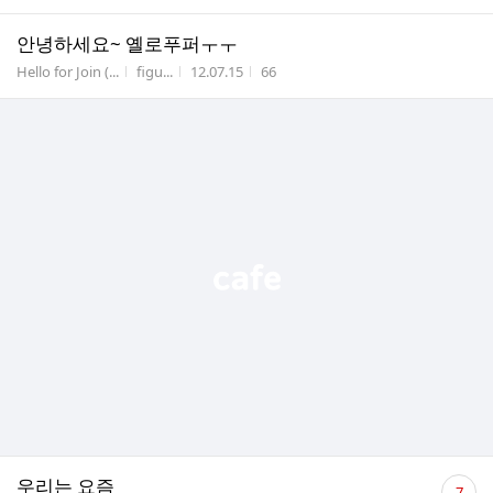
안녕하세요~ 옐로푸퍼ㅜㅜ
게시판명
작성자
작성시간
조회수
Hello for Join (...
figu...
12.07.15
66
댓
우리는 요즘
7