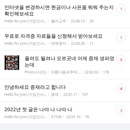
댓
인터넷을 변경하시면 현금이나 사은품 뭐뭐 주는지
1
글
확인해보세요
수
게시판명
작성자
작성시간
조회수
Hello for Join (가입인사...
렐라교주
22.06.13
20
댓
무료로 자격증 자료들을 신청해서 받아보세요
1
글
게시판명
작성자
작성시간
조회수
Hello for Join (가입인사...
매력쟁이
22.03.30
11
수
댓
올려도 될려나 모르곳네 어제 증재 생파였
5
글
는데
수
게시판명
작성자
작성시간
조회수
Photo (사진)
아름다움과추악...
22.02.02
176
댓
안녕하세요 증재라고 합니다
4
글
게시판명
작성자
작성시간
조회수
Hello for Join (가입인사...
증재
22.01.11
157
수
댓
2022년 첫 글은 나야 나 나야 나
7
글
게시판명
작성자
작성시간
조회수
Hello for Join (가입인사...
X710X
22.01.10
76
수