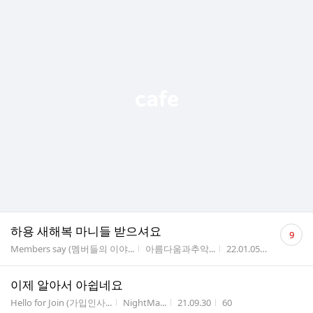
댓
하용 새해복 마니들 받으셔요
9
글
게시판명
작성자
작성시간
조회수
Members say (멤버들의 이야...
아름다움과추악...
22.01.05
112
수
이제 알아서 아쉽네요
게시판명
작성자
작성시간
조회수
Hello for Join (가입인사...
NightMa...
21.09.30
60