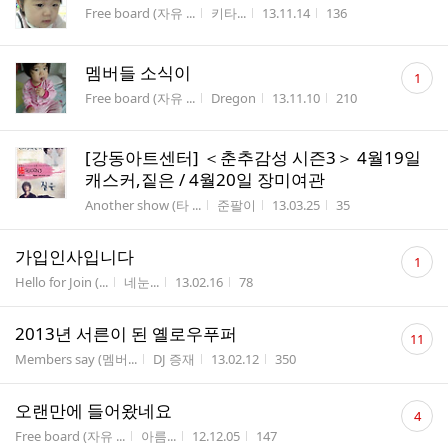
게시판명
작성자
작성시간
조회수
Free board (자유 ...
키타...
13.11.14
136
댓
멤버들 소식이
1
글
게시판명
작성자
작성시간
조회수
Free board (자유 ...
Dregon
13.11.10
210
수
[강동아트센터] ＜춘추감성 시즌3＞ 4월19일
캐스커,짙은 / 4월20일 장미여관
게시판명
작성자
작성시간
조회수
Another show (타 ...
준팔이
13.03.25
35
댓
가입인사입니다
1
글
게시판명
작성자
작성시간
조회수
Hello for Join (...
네눈...
13.02.16
78
수
댓
2013년 서른이 된 옐로우푸퍼
11
글
게시판명
작성자
작성시간
조회수
Members say (멤버...
DJ 증재
13.02.12
350
수
댓
오랜만에 들어왔네요
4
글
게시판명
작성자
작성시간
조회수
Free board (자유 ...
아름...
12.12.05
147
수