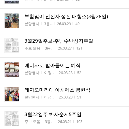
부활맞이 전신자 성전 대청소(3월28일)
게시판명
작성자
작성시간
조회수
본당행사
3동...
26.03.29
49
3월29일주보-주님수난성지주일
게시판명
작성자
작성시간
조회수
주보 모음
3동...
26.03.27
121
예비자로 받아들이는 예식
게시판명
작성자
작성시간
조회수
본당행사
이정...
26.03.23
52
레지오마리애 아치에스 봉헌식
게시판명
작성자
작성시간
조회수
본당행사
이정...
26.03.23
51
3월22일주보-사순제5주일
게시판명
작성자
작성시간
조회수
주보 모음
3동...
26.03.21
103