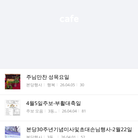
주님만찬 성목요일
게시판명
작성자
작성시간
조회수
본당행사
행복
26.04.05
30
4월5일주보-부활대축일
게시판명
작성자
작성시간
조회수
주보 모음
3동...
26.04.04
81
본당30주년기념미사및초대손님행사-2월22일
게시판명
작성자
작성시간
조회수
본당행사
3동...
26.04.01
52