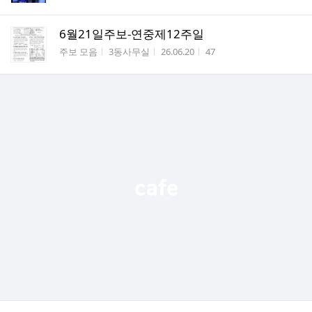
6월21일주보-연중제12주일
게시판명
작성자
작성시간
조회수
주보 모음
3동사무실
26.06.20
47