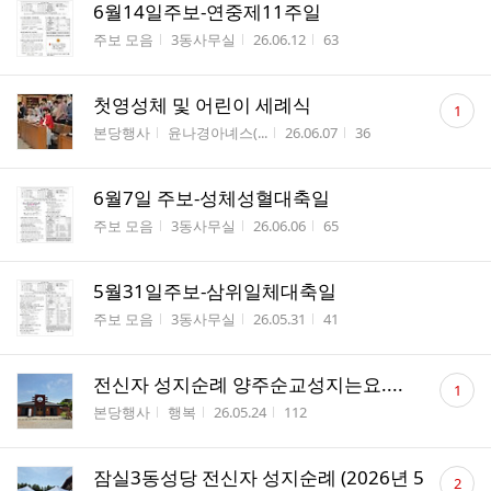
6월14일주보-연중제11주일
게시판명
작성자
작성시간
조회수
주보 모음
3동사무실
26.06.12
63
댓
첫영성체 및 어린이 세례식
1
글
게시판명
작성자
작성시간
조회수
본당행사
윤나경아녜스(...
26.06.07
36
수
6월7일 주보-성체성혈대축일
게시판명
작성자
작성시간
조회수
주보 모음
3동사무실
26.06.06
65
5월31일주보-삼위일체대축일
게시판명
작성자
작성시간
조회수
주보 모음
3동사무실
26.05.31
41
댓
전신자 성지순례 양주순교성지는요....
1
글
게시판명
작성자
작성시간
조회수
본당행사
행복
26.05.24
112
수
댓
잠실3동성당 전신자 성지순례 (2026년 5
2