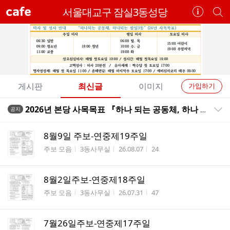
cafe
서울대교구 잠실3동성당
카
개
페
별
정
카
보
페
보
검
기
색
개
게시판
최신글
이미지
가입하기
별
전
전
2026년 본당 사목목표 『하나 되는 공동체, 하나 되는 잠실3동 성당』
공지
카
공지목록 펼치기/접기
체
체
페
글
글
8월9일 주보-연중제19주일
리
메
게시판명
작성자
작성시간
조회수
주보 모음
3동사무실
26.08.07
24
스
뉴
트
8월2일주보-연중제18주일
게시판명
작성자
작성시간
조회수
주보 모음
3동사무실
26.07.31
47
7월26일주보-연중제17주일