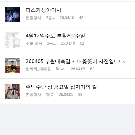
파스카성야미사
게시판명
작성자
작성시간
조회수
본당행사
3동...
26.04.10
42
4월12일주보-부활제2주일
게시판명
작성자
작성시간
조회수
주보 모음
3동...
26.04.10
62
260405 부활대축일 제대꽃꽂이 사진입니다.
게시판명
작성자
작성시간
조회수
헌화회_제대꽃
flow...
26.04.05
62
주님수난 성 금요일 십자가의 길
게시판명
작성자
작성시간
조회수
본당행사
행복
26.04.05
33