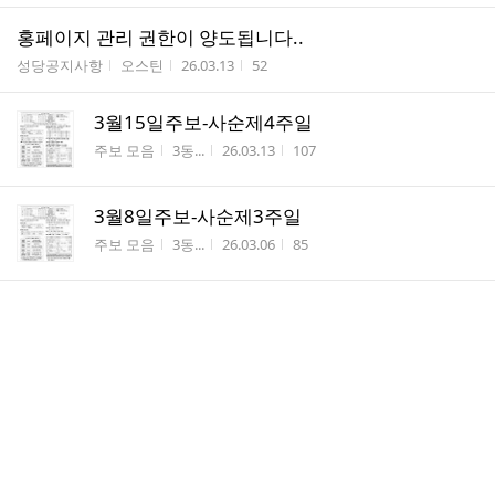
홍페이지 관리 권한이 양도됩니다..
게시판명
작성자
작성시간
조회수
성당공지사항
오스틴
26.03.13
52
3월15일주보-사순제4주일
게시판명
작성자
작성시간
조회수
주보 모음
3동...
26.03.13
107
3월8일주보-사순제3주일
게시판명
작성자
작성시간
조회수
주보 모음
3동...
26.03.06
85
26년도 예비신자 입교식
게시판명
작성자
작성시간
조회수
본당행사
이정...
26.03.03
40
3월1일주보-사순제2주일
게시판명
작성자
작성시간
조회수
주보 모음
3동...
26.02.27
74