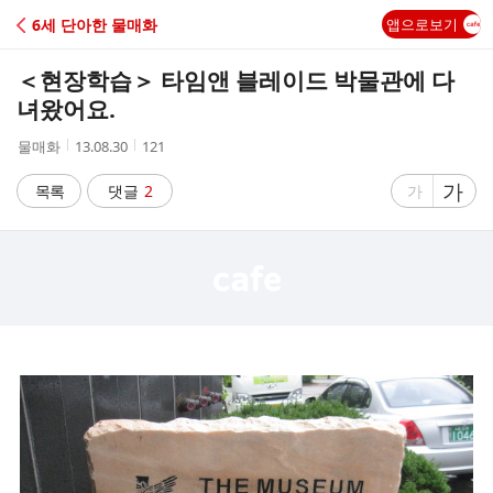
C
6세 단아한 물매화
앱으로보기
A
＜현장학습＞ 타임앤 블레이드 박물관에 다
F
녀왔어요.
작
작
조
물매화
13.08.30
121
E
성
성
회
자
시
수
글
가
글
목록
댓글
2
가
간
자
자
크
크
기
기
크
작
게
게