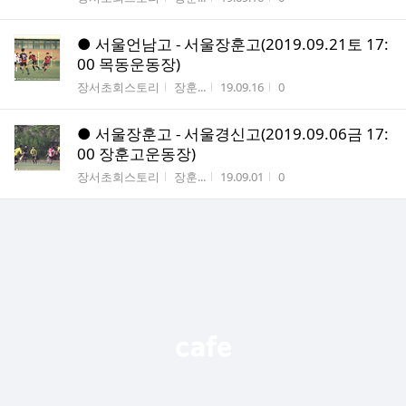
● 서울언남고 - 서울장훈고(2019.09.21토 17:
00 목동운동장)
게시판명
작성자
작성시간
조회수
장서초회스토리
장훈...
19.09.16
0
● 서울장훈고 - 서울경신고(2019.09.06금 17:
00 장훈고운동장)
게시판명
작성자
작성시간
조회수
장서초회스토리
장훈...
19.09.01
0