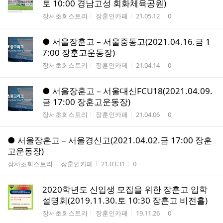
토 10:00 경남고성 회화체육공원)
게시판명
작성자
작성시간
조회수
장서초회스토리
장훈인카페
21.05.12
0
● 서울장훈고 – 서울중동고(2021.04.16.금 1
7:00 장훈고운동장)
게시판명
작성자
작성시간
조회수
장서초회스토리
장훈인카페
21.04.14
0
● 서울장훈고 – 서울대신FCU18(2021.04.09.
금 17:00 장훈고운동장)
게시판명
작성자
작성시간
조회수
장서초회스토리
장훈인카페
21.04.06
0
● 서울장훈고 – 서울경신고(2021.04.02.금 17:00 장훈
고운동장)
게시판명
작성자
작성시간
조회수
장서초회스토리
장훈인카페
21.03.31
0
2020학년도 신입생 모집을 위한 장훈고 입학
설명회(2019.11.30.토 10:30 장훈고 비전홀)
게시판명
작성자
작성시간
조회수
장서초회스토리
장훈인카페
19.11.26
0