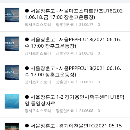
● 서울장훈고 - 서울마포스파르탄즈U18(202
1.06.18.금 17:00 장훈고운동장)
게시판명
작성자
작성시간
조회수
장서초회스토리
장훈인카페
21.06.17
0
● 서울장훈고 - 서울PFPFCU18(2021.06.16.
수 17:00 장훈고운동장)
게시판명
작성자
작성시간
조회수
장서초회스토리
장훈인카페
21.06.13
0
● 서울장훈고 - 서울PFPFCU18(2021.06.16.
수 17:00 장훈고운동장)
게시판명
작성자
작성시간
조회수
장서초회스토리
장훈인카페
21.06.13
0
● 서울장훈고 1-2 경기용인시축구센터 U18덕
영 동영상자료
게시판명
작성자
작성시간
조회수
장서초회스토리
장훈인카페
21.06.08
0
● 서울장훈고 - 경기이천율면FC(2021.05.15