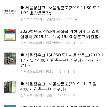
● 서울경신고 - 서울장훈고(2019.11.30.토 1
1:35 효창운동장)
게시판명
작성자
작성시간
조회수
장서초회스토리
장훈인카페
19.11.24
0
2020학년도 신입생 모집을 위한 장훈고 입학
설명회(2019.11.21.목 19:00 장훈고 비전홀)
게시판명
작성자
작성시간
조회수
장서초회스토리
장훈인카페
19.11.21
0
● 서울장훈고 1(4 PSO 5)1 서울상문고(2019.1
1.17.일 14:00 제천축구센터1구장) ＜사진자
료1＞
게시판명
작성자
작성시간
조회수
장서초회스토리
장훈...
19.11.18
0
● 서울장훈고 - 서울상문고(2019.11.17.일 1
4:00 제천축구센터1구장)
게시판명
작성자
작성시간
조회수
장서초회스토리
장훈...
19.11.12
0