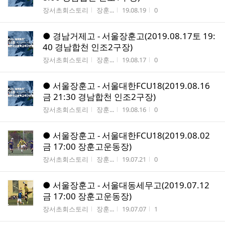
게시판명
작성자
작성시간
조회수
장서초회스토리
장훈...
19.08.19
0
● 경남거제고 - 서울장훈고(2019.08.17토 19:
40 경남합천 인조2구장)
게시판명
작성자
작성시간
조회수
장서초회스토리
장훈...
19.08.17
0
● 서울장훈고 - 서울대한FCU18(2019.08.16
금 21:30 경남합천 인조2구장)
게시판명
작성자
작성시간
조회수
장서초회스토리
장훈...
19.08.16
0
● 서울장훈고 - 서울대한FCU18(2019.08.02
금 17:00 장훈고운동장)
게시판명
작성자
작성시간
조회수
장서초회스토리
장훈...
19.07.21
0
● 서울장훈고 - 서울대동세무고(2019.07.12
금 17:00 장훈고운동장)
게시판명
작성자
작성시간
조회수
장서초회스토리
장훈...
19.07.07
1