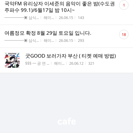
댓
국악FM 유리상자 이세준의 음악이 좋은 밤(수도권
1
글
주파수 99.1)/6월17일 밤 10시~
수
게시판명
작성자
작성시간
조회수
━━━━━▣ 삼식...
해미...
26.06.15
143
댓
여름정모 확정 8월 29일 토요일 입니다.
18
글
게시판명
작성자
작성시간
조회수
━━━━━▣ 삼식...
해미...
26.06.15
293
수
굿GOOD 보러가자 부산 ( 티켓 예매 방법)
게시판명
작성자
작성시간
조회수
§§§ ━ 공 연 ...
해미...
26.06.12
321