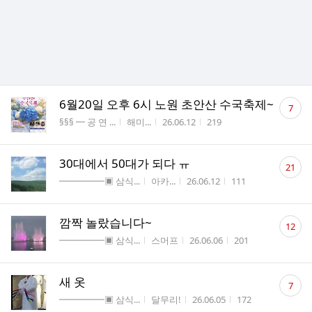
댓
6월20일 오후 6시 노원 초안산 수국축제~
7
글
게시판명
작성자
작성시간
조회수
§§§ ━ 공 연 ...
해미...
26.06.12
219
수
댓
30대에서 50대가 되다 ㅠ
21
글
게시판명
작성자
작성시간
조회수
━━━━━▣ 삼식...
아카...
26.06.12
111
수
댓
깜짝 놀랐습니다~
12
글
게시판명
작성자
작성시간
조회수
━━━━━▣ 삼식...
스머프
26.06.06
201
수
댓
새 옷
7
글
게시판명
작성자
작성시간
조회수
━━━━━▣ 삼식...
달무리!
26.06.05
172
수