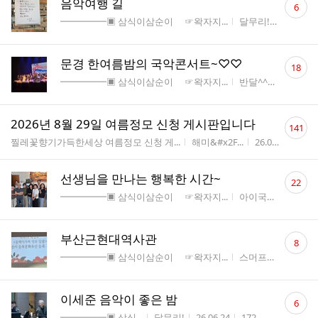
음악여행 길
6
글
게시판명
작성자
작성시간
━━━━━▣ 삼식이삼순이 ☞왁자지...
달무리!
26.07.08
수
댓
문경 한여름밤의 국악콘서트~♡♡
18
글
게시판명
작성자
작성시간
━━━━━▣ 삼식이삼순이 ☞왁자지...
반달^^
26.07.07
수
댓
2026년 8월 29일 여름정모 신청 게시판입니다
141
글
게시판명
작성자
작성시간
조회
찔레꽃향기가득한세상 여름정모 신청 게...
해미&#x2F...
26.07.07
1,04
수
댓
선생님을 만나는 행복한 시간~
22
글
게시판명
작성자
작성시
━━━━━▣ 삼식이삼순이 ☞왁자지...
아이국악
26.07.0
수
댓
부산근현대역사관
8
글
게시판명
작성자
작성시간
━━━━━▣ 삼식이삼순이 ☞왁자지...
스머프
26.06.28
수
댓
이세준 음악이 좋은 밤
6
글
게시판명
작성자
작성시간
조회수
━━━━━▣ 삼식...
달무리!
26.06.24
172