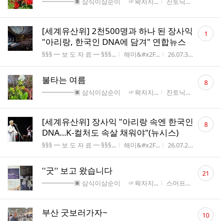
게시판명
작성자
작성시간
━━━━━▣ 삼식이삼순이 ☞왁자지...
진토닉
26.07.31
수
댓
[세계유산위] 2천500명과 하나 된 장사익
1
글
"아리랑, 한국인 DNA에 담겨" 연합뉴스
수
게시판명
작성자
작성시간
조회수
§§§ ━ 보 도 자 료 ━ §§§...
해미&#x2F...
26.07.30
78
댓
불타는 여름
8
글
게시판명
작성자
작성시간
━━━━━▣ 삼식이삼순이 ☞왁자지...
진토닉
26.07.28
수
댓
[세계유산위] 장사익 "아리랑 속엔 한국인
8
글
DNA…K-컬처도 속살 채워야"(뉴시스)
수
게시판명
작성자
작성시간
조회수
§§§ ━ 보 도 자 료 ━ §§§...
해미&#x2F...
26.07.28
102
댓
''굿'' 보고 왔습니다
21
글
게시판명
작성자
작성시간
━━━━━▣ 삼식이삼순이 ☞왁자지...
스머프
26.07.27
수
댓
부산 굿보러가자~
10
글