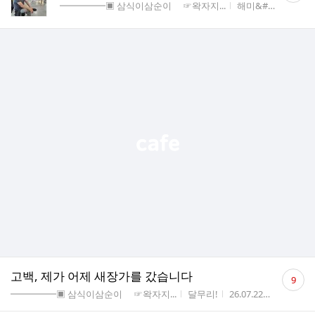
게시판명
작성자
작
━━━━━▣ 삼식이삼순이 ☞왁자지...
해미&#x2F...
26.
수
댓
고백, 제가 어제 새장가를 갔습니다
9
글
게시판명
작성자
작성시간
조회수
━━━━━▣ 삼식이삼순이 ☞왁자지...
달무리!
26.07.22
171
수