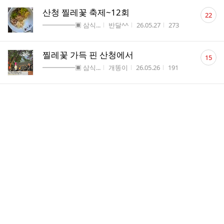
댓
산청 찔레꽃 축제~12회
22
글
게시판명
작성자
작성시간
조회수
━━━━━▣ 삼식...
반달^^
26.05.27
273
수
댓
찔레꽃 가득 핀 산청에서
15
글
게시판명
작성자
작성시간
조회수
━━━━━▣ 삼식...
개똥이
26.05.26
191
수
댓
조계사 에서~
8
글
게시판명
작성자
작성시간
조회수
━━━━━▣ 삼식...
반달^^
26.05.25
207
수
댓
물 맑고 산 푸른 산청
10
글
게시판명
작성자
작성시간
조회수
━━━━━▣ 삼식...
달무리!
26.05.24
205
수
댓
2026년 5월 23일 오후 6시 찔레꽃 둑방길
5
글
작은 음악회
수
게시판명
작성자
작성시간
조회수
§§§ ━ 공 연 ...
해미...
26.05.21
348