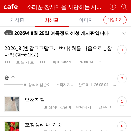
cafe
소리꾼 장사익을 사랑하는 사람들
카
개
페
별
개
정
카
게시판
최신글
이미지
가입하기
보
별
페
전
전
보
검
2026년 8월 29일 여름정모 신청 게시판입니다
공지
카
공지목록 펼치기/접기
체
기
색
체
페
글
댓
글
2026_8 (반갑고고맙고기쁘다) 처음 마음으로 _ 장
1
리
글
메
사익 (한국산문)
스
수
뉴
게시판명
작성자
작성시간
조회수
§§§ ━ 보 도 자 료 ━ §§§...
해미&#x2F...
26.08.04
71
트
댓
승 소
3
글
게시판명
작성자
작성시간
조회수
━━━━━▣ 삼식이삼순이 ☞왁자지...
산도리
26.08.04
66
수
댓
염천지절
5
글
게시판명
작성자
작성시간
━━━━━▣ 삼식이삼순이 ☞왁자지...
달무리!
26.08.03
수
댓
호칭정리 내 기준
8
글