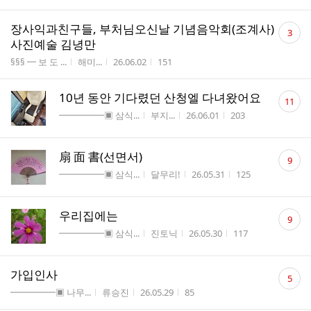
댓
장사익과친구들, 부처님오신날 기념음악회(조계사)
3
글
사진예술 김녕만
수
게시판명
작성자
작성시간
조회수
§§§ ━ 보 도 ...
해미...
26.06.02
151
댓
10년 동안 기다렸던 산청엘 다녀왔어요
11
글
게시판명
작성자
작성시간
조회수
━━━━━▣ 삼식...
부지...
26.06.01
203
수
댓
扇 面 書(선면서)
9
글
게시판명
작성자
작성시간
조회수
━━━━━▣ 삼식...
달무리!
26.05.31
125
수
댓
우리집에는
9
글
게시판명
작성자
작성시간
조회수
━━━━━▣ 삼식...
진토닉
26.05.30
117
수
댓
가입인사
5
글
게시판명
작성자
작성시간
조회수
━━━━━▣ 나무...
류승진
26.05.29
85
수