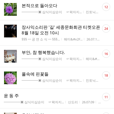
댓
본적으로 돌아오다
12
글
게시판명
작성자
작성시간
━━━━━▣ 삼식이삼순이 ☞왁자지...
진토닉
26.07.20
수
댓
장사익소리판 '길' 세종문화회관 티켓오픈
24
글
8월 18일 오전 10시
수
게시판명
작성자
작성시간
조회수
§§§ ━ 공 연 소 식 ━ §§§...
해미&#x2F...
26.07.19
473
댓
부안, 참 행복했습니다.
16
글
게시판명
작성자
작
━━━━━▣ 삼식이삼순이 ☞왁자지...
해미&#x2F...
26.
수
댓
풀속에 핀꽃들
18
글
게시판명
작성자
작성시간
━━━━━▣ 삼식이삼순이 ☞왁자지...
진토닉
26.07.09
수
댓
윤 동 주
11
글
게시판명
작성자
작성시간
조회수
━━━━━▣ 삼식이삼순이 ☞왁자지...
산도리
26.07.09
122
수
댓