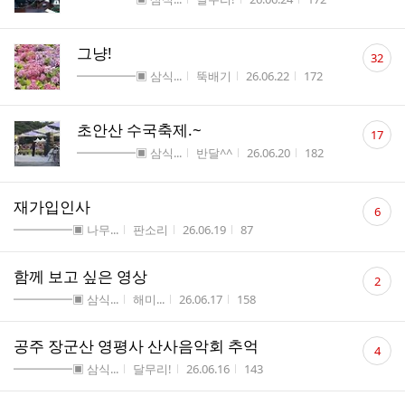
수
댓
그냥!
32
글
게시판명
작성자
작성시간
조회수
━━━━━▣ 삼식...
뚝배기
26.06.22
172
수
댓
초안산 수국축제.~
17
글
게시판명
작성자
작성시간
조회수
━━━━━▣ 삼식...
반달^^
26.06.20
182
수
댓
재가입인사
6
글
게시판명
작성자
작성시간
조회수
━━━━━▣ 나무...
판소리
26.06.19
87
수
댓
함께 보고 싶은 영상
2
글
게시판명
작성자
작성시간
조회수
━━━━━▣ 삼식...
해미...
26.06.17
158
수
댓
공주 장군산 영평사 산사음악회 추억
4
글
게시판명
작성자
작성시간
조회수
━━━━━▣ 삼식...
달무리!
26.06.16
143
수