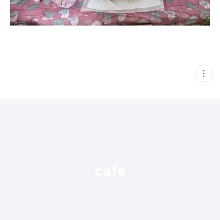
현
재
게
시
글
추
가
기
능
열
기