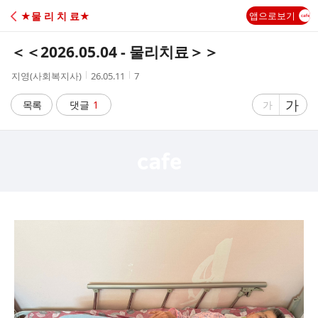
C
★물 리 치 료★
앱으로보기
A
＜＜2026.05.04 - 물리치료＞＞
F
작
작
조
지영(사회복지사)
26.05.11
7
성
성
회
E
자
시
수
글
가
글
목록
댓글
1
가
간
자
자
크
크
기
기
크
작
게
게