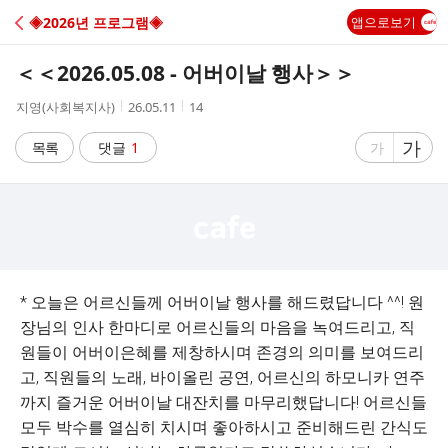
C
◈2026년 프로그램◈
앱으로보기
A
＜＜2026.05.08 - 어버이날 행사＞＞
F
작
작
조
지영(사회복지사)
26.05.11
14
성
성
회
E
자
시
수
글
가
글
목록
댓글
1
가
간
자
자
크
크
기
기
크
작
게
게
* 오늘은 어르신들께 어버이날 행사를 해드렸답니다 ^^! 원
장님의 인사 한마디로 어르신들의 마음을 녹여드리고, 직
원들이 어버이은혜를 제창하시며 존경의 의미를 보여드리
고, 직원들의 노래, 바이올린 공연, 어르신의 하모니카 연주
까지 즐거운 어버이날 대잔치를 마무리했답니다! 어르신들
모두 박수를 열심히 치시며 좋아하시고 준비해드린 간식도