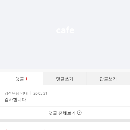
기
능
열
기
댓
댓글
1
댓글쓰기
답글쓰기
글
댓
작
작
임석무님 막내
26.05.31
글
성
성
감사합니다
리
자
시
스
간
트
댓글 전체보기