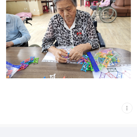
현
재
게
시
글
추
가