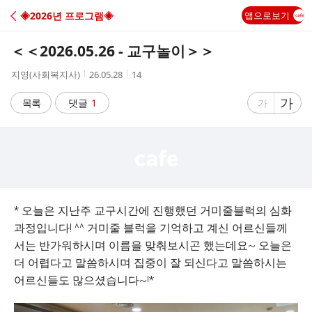
C
◈2026년 프로그램◈
앱으로보기
A
＜＜2026.05.26 - 교구놀이＞＞
F
작
작
조
지영(사회복지사)
26.05.28
14
성
성
회
E
자
시
수
글
가
글
목록
댓글
1
가
간
자
자
크
크
기
기
크
작
게
게
* 오늘은 지난주 교구시간에 진행했던 거미줄블럭의 심화
과정입니다! ^^ 거미줄 블럭을 기억하고 계신 어르신들께
서는 반가워하시며 이름을 맞춰보시곤 했는데요~ 오늘은
더 어렵다고 말씀하시며 집중이 잘 되신다고 말씀하시는
어르신들도 많으셨습니다~!*