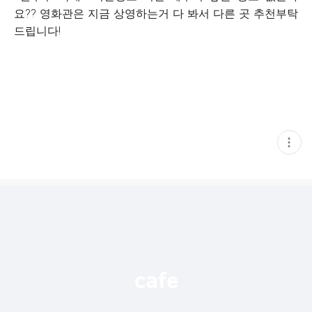
요?? 영화관은 지금 상영하는거 다 봐서 다른 곳 추천부탁
드립니다!
현
재
게
시
글
추
가
기
능
열
기