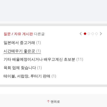
질문 / 자유 게시판
다른글
현재페이지 1
2
3
4
댓
일본에서 중고거래
(
1
)
외
글
댓
시간떼우기 좋은곳
(
1
)
공
글
댓
기타 배울예정이시거나 배우고계신 초보분
(
11
)
대
글
댓
육회 업체 찾습니다
(
1
)
티
글
댓
테이블, 서랍장, 루터기 판매
(
1
)
귀
글
맨위로