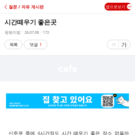
C
질문 / 자유 게시판
앱으로보기
A
시간떼우기 좋은곳
F
작
작
조
핑핑이밥
26.07.08
172
성
성
회
E
자
시
수
글
가
글
목록
댓글
1
가
간
자
자
크
크
기
기
크
작
게
게
신주쿠 쪽에 4시간정도 시간 떼우기 좋은 장소 없을까