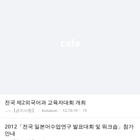
전국 제2외국어과 교육자대회 개최
게시판명
작성자
작성시간
조회수
…---【공지사항】
kusasun
12.10.19
15
2012「전국 일본어수업연구 발표대회 및 워크숍」참가
안내