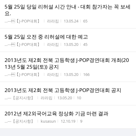
5월 25일 당일 리허설 시간 안내 - 대회 참가자는 꼭 보세
요.
게시판명
작성자
작성시간
조회수
…---【J-POP대회】
라라킴
13.05.24
65
5월 25일 오전 중 리허설에 대한 예고
게시판명
작성자
작성시간
조회수
…---【J-POP대회】
라라킴
13.05.20
45
2013년도 제2회 전북 고등학생 J-POP경연대회 개최(20
13년 5월 25일(토)) 공지
게시판명
작성자
작성시간
조회수
…---【J-POP대회】
라라킴
13.05.20
166
2013년도 제2회 전북 고등학생 J-POP경연대회 공지
게시판명
작성자
작성시간
조회수
…---【공지사항】
라라킴
13.05.20
10
2012년 제2외국어교육 정상화 기금 마련 결과
게시판명
작성자
작성시간
조회수
…---【공지사항】
kusasun
12.10.19
9