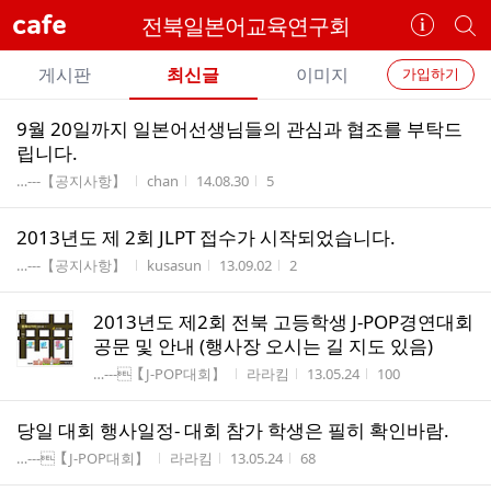
cafe
전북일본어교육연구회
카
개
페
별
개
정
카
게시판
최신글
이미지
가입하기
보
별
페
전
전
보
검
9월 20일까지 일본어선생님들의 관심과 협조를 부탁드
카
체
기
색
체
립니다.
페
글
글
게시판명
작성자
작성시간
조회수
…---【공지사항】
chan
14.08.30
5
리
메
스
뉴
2013년도 제 2회 JLPT 접수가 시작되었습니다.
트
게시판명
작성자
작성시간
조회수
…---【공지사항】
kusasun
13.09.02
2
2013년도 제2회 전북 고등학생 J-POP경연대회
공문 및 안내 (행사장 오시는 길 지도 있음)
게시판명
작성자
작성시간
조회수
…---【J-POP대회】
라라킴
13.05.24
100
당일 대회 행사일정- 대회 참가 학생은 필히 확인바람.
게시판명
작성자
작성시간
조회수
…---【J-POP대회】
라라킴
13.05.24
68