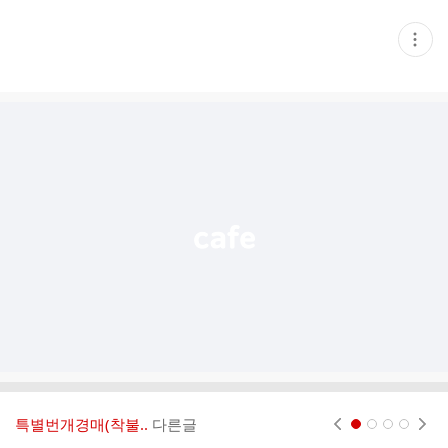
현
재
게
시
글
추
가
기
능
열
기
특별번개경매(착불..
다른글
현재페이지 1
2
3
4