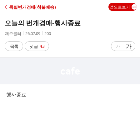
C
특별번개경매(착불배송)
앱으로보기
A
오늘의 번개경매-행사종료
F
작
작
조
제주볼러
26.07.09
200
성
성
회
E
자
시
수
글
가
글
목록
댓글
43
가
간
자
자
크
크
기
기
크
작
게
게
행사종료