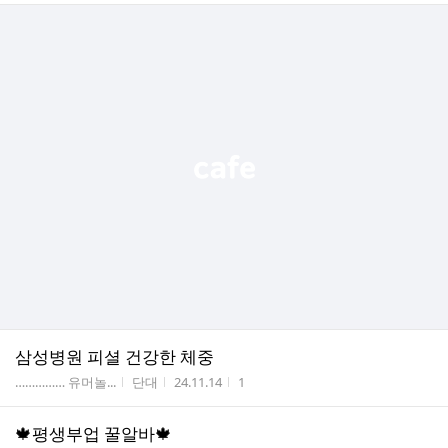
삼성병원 피셜 건강한 체중
게시판명
작성자
작성시간
조회수
…………… 유머놀...
단대
24.11.14
1
🍁평생부업 꿀알바🍁