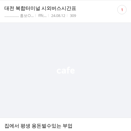
댓
대전 복합터미널 시외버스시간표
1
글
게시판명
작성자
작성시간
조회수
…………… 홍보○...
fffc...
24.08.12
309
수
집에서 평생 용돈벌수있는 부업