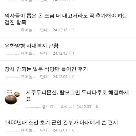
의사들이 뽑은 돈 조금 더 내고서라도 꼭 추가해야 하는
검진 항목
게시판명
작성자
작성시간
조회수
…………… 유머놀...
단대
24.12.18
3
유한양행 사내복지 근황
게시판명
작성자
작성시간
조회수
…………… 유머놀...
단대
24.12.13
1
장사 안되는 일본 식당만 들어간 후기
게시판명
작성자
작성시간
조회수
…………… 유머놀...
단대
24.12.06
0
제주두피문신, 탈모고민 두피타투로 해결하세
요
게시판명
작성자
작성시간
조회수
…………… 홍보○...
라이...
24.12.03
0
1400년대 조선 초기 군인 간부가 아내에게 쓴 편지
게시판명
작성자
작성시간
조회수
…………… 유머놀...
단대
24.12.01
0