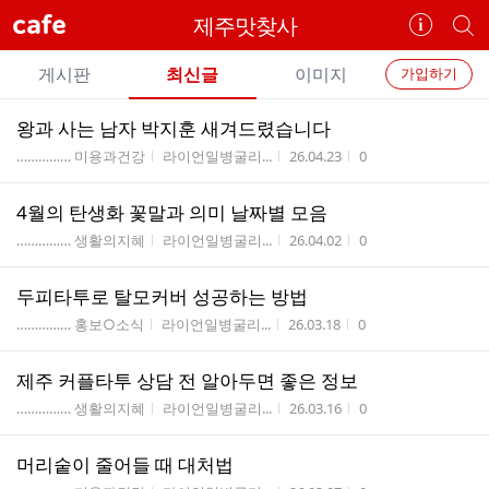
cafe
제주맛찾사
카
개
페
별
개
정
카
게시판
최신글
이미지
가입하기
보
별
페
전
전
보
검
왕과 사는 남자 박지훈 새겨드렸습니다
카
체
기
색
체
게시판명
작성자
작성시간
조회수
…………… 미용과건강
라이언일병굴리...
26.04.23
0
페
글
글
리
메
4월의 탄생화 꽃말과 의미 날짜별 모음
스
뉴
게시판명
작성자
작성시간
조회수
트
…………… 생활의지혜
라이언일병굴리...
26.04.02
0
두피타투로 탈모커버 성공하는 방법
게시판명
작성자
작성시간
조회수
…………… 홍보○소식
라이언일병굴리...
26.03.18
0
제주 커플타투 상담 전 알아두면 좋은 정보
게시판명
작성자
작성시간
조회수
…………… 생활의지혜
라이언일병굴리...
26.03.16
0
머리숱이 줄어들 때 대처법