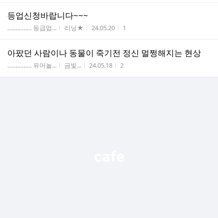
등업신청바랍니다~~~
게시판명
작성자
작성시간
조회수
…………… 등급업...
리닝★
24.05.20
1
아팠던 사람이나 동물이 죽기전 정신 멀쩡해지는 현상
게시판명
작성자
작성시간
조회수
…………… 유머놀...
금빛...
24.05.18
2