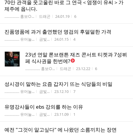
70만 관객을 웃고울린 바로 그 연극＜염쟁이 유씨＞가
제주에 옵니다.
게시판명
작성자
작성시간
조회수
…………… 홍보○...
드래곤
24.01.19
6
진품명품에 과거 출연했던 명검의 후덜덜한 가격
게시판명
작성자
작성시간
조회수
…………… 유머놀...
금빛...
24.01.15
4
23년 연말 론브랜튼 재즈 콘서트 티켓과 7성뷔
페 식사권을 한번에?
게시판명
작성자
작성시간
조회수
…………… 홍보○...
드래곤
23.12.22
6
성시경이 말하는 요즘 갑자기 뜨는 식당들의 비밀
게시판명
작성자
작성시간
조회수
…………… 유머놀...
금빛...
23.12.10
7
유명강사들이 ebs 강의를 하는 이유
게시판명
작성자
작성시간
조회수
…………… 유머놀...
금빛...
23.11.09
1
예전 "그것이 알고싶다" 에 나왔던 소름끼치는 장면