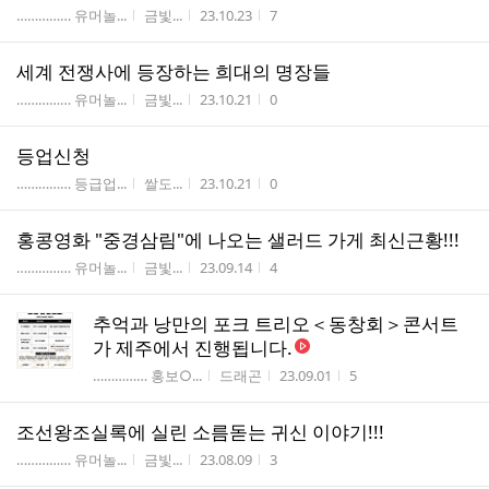
게시판명
작성자
작성시간
조회수
…………… 유머놀...
금빛...
23.10.23
7
세계 전쟁사에 등장하는 희대의 명장들
게시판명
작성자
작성시간
조회수
…………… 유머놀...
금빛...
23.10.21
0
등업신청
게시판명
작성자
작성시간
조회수
…………… 등급업...
쌀도...
23.10.21
0
홍콩영화 "중경삼림"에 나오는 샐러드 가게 최신근황!!!
게시판명
작성자
작성시간
조회수
…………… 유머놀...
금빛...
23.09.14
4
추억과 낭만의 포크 트리오＜동창회＞콘서트
가 제주에서 진행됩니다.
게시판명
작성자
작성시간
조회수
…………… 홍보○...
드래곤
23.09.01
5
조선왕조실록에 실린 소름돋는 귀신 이야기!!!
게시판명
작성자
작성시간
조회수
…………… 유머놀...
금빛...
23.08.09
3